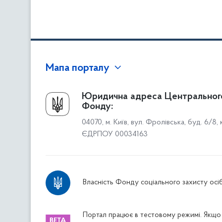
Мапа порталу
Про Фонд
Юридична адреса Центральног
Фонду:
Керівництво
04070, м. Київ, вул. Фролівська, буд. 6/8,
Структура Фонду
ЄДРПОУ 00034163
Територіальні відділення
Вінницьке відділення
Волинське відділення
Власність Фонду соціального захисту осіб
Дніпропетровське відділення
Донецьке відділення
Житомирське відділення
Портал працює в тестовому режимі. Якщо 