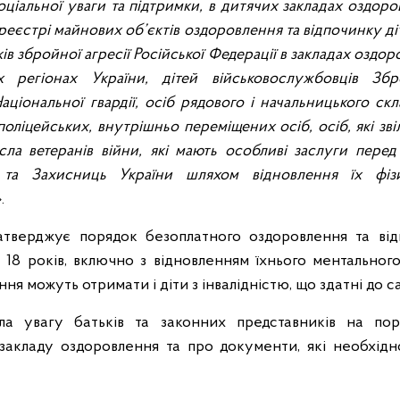
ціальної уваги та підтримки, в дитячих закладах оздоро
еєстрі майнових об’єктів оздоровлення та відпочинку діт
ів збройної агресії Російської Федерації в закладах оздор
х регіонах України, дітей військовослужбовців Зб
ціональної гвардії, осіб рядового і начальницького с
оліцейських, внутрішньо переміщених осіб, осіб, які зві
сла ветеранів війни, які мають особливі заслуги пере
 та Захисниць України шляхом відновлення їх фізи
.
атверджує порядок безоплатного оздоровлення та відп
о 18 років, включно з відновленням їхнього ментального
ня можуть отримати і діти з інвалідністю, що здатні до 
а увагу батьків та законних представників на пор
закладу оздоровлення та про документи, які необхідн