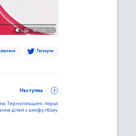
ілитися
Твітнути
Наступна
на Тернопільщині: перші
ання дітей з ампфутболу