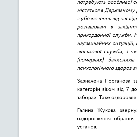
потребують особливої со
містяться в Державному р
з убезпечення від наслідк
розташовані в західни
прикордонної служби, На
надзвичайних ситуацій, п
військової служби, з чи
(померлих) Захисників
психологічного здоров’я
»
Зазначена Постанова з
категорій віком від 7 д
таборах. Таке оздоровлен
Галина Жукова звернул
оздоровлення, обрання 
установ.