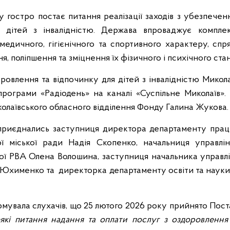
 гостро постає питання реалізації заходів з убезпеченн
во дітей з інвалідністю. Держава впроваджує комплек
 медичного, гігієнічного та спортивного характеру, сп
ня, поліпшення та зміцнення їх фізичного і психічного стан
оровлення та відпочинку для дітей з інвалідністю Мик
програми «Радіодень» на каналі «Суспільне Миколаїв». 
олаївського обласного відділення Фонду Галина Жукова.
риєднались заступниця директора департаменту праці
ої міської ради Надія Скопенко, начальниця управлін
ї РВА Олена Волошина, заступниця начальника управлі
 Юхименко та директорка департаменту освіти та науки
увала слухачів, що 25 лютого 2026 року прийнято Пост
які питання надання та оплати послуг з оздоровлення т