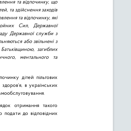
влення та відпочинку, що
ей, та здійснення заходів
овлення та відпочинку, які
ройних Сил, Державної
кладу Державної служби з
льняються або звільнені з
д Батьківщиною, загиблих
чного, ментального та
очинку дітей пільгових
 здоров’я, в українських
самообслуговування.
ядок отримання такого
о подати до відповідних