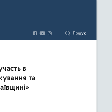
Пошук
участь в
кування та
лаївщині»