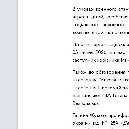
В умовах воєнного стану
агресії дітей, особли
соціального, виховного,
дозвілля дітей, відновлен
Питання організації озд
03 липня 2026 під час 
заступник керівника Мик
Також до обговорення п
населення Миколаївськ
населення Первомайсько
Баштанської РВА Тетяна
Веліховська.
Галина Жукова проінформ
України від № 259 «
Де