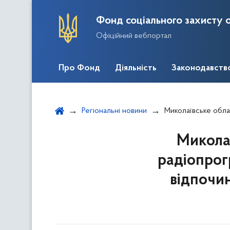
Фонд соціального захисту о
Офіційний вебпортал
Про Фонд
Діяльність
Законодавств
Регіональні новини
Миколаївське обласне відділення вз
Миколаї
радіопрог
відпочин