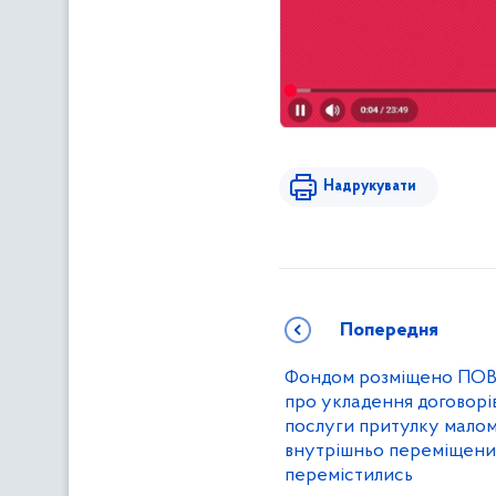
Надрукувати
Попередня
Фондом розміщено П
про укладення договорів
послуги притулку малом
внутрішньо переміщених 
перемістились