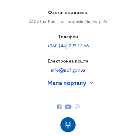
Фактична адреса:
04070, м. Київ, вул. Боричів Тік, буд. 28
Телефон
+380 (44) 293-17-56
Електронна пошта
info@ispf.gov.ua
Мапа порталу
Про Фонд
Керівництво
Структура Фонду
Територіальні відділення
Вінницьке відділення
Волинське відділення