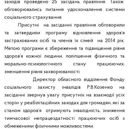
заходів проведено 25 засідань правління. Також
обговорювались питання удосконалення системи
соціального страхування.
Присутні
на засіданні правління обговорили
та затвердили програму відновлення здоров’я
застрахованих осіб та членів їх сімей
на 2014 рік.
Метою програми є збереження та підвищення рівня
здоров’я кожної людини, поліпшення фізичного та
морально-психологічного стану працюючих,
зменшення рівня захворюваності.
Директор обласного відділення Фонду
соціального захисту інвалідів Р.В.Козенко на
засіданні звернув увагу присутніх на взаємодії усіх
сторін у реабілітаційних заходах для громадян, які за
станом здоров’я
отримують інвалідність, зниження
тимчасової непрацездатності працюючих осіб з
обмеженими фізичними можливостями.