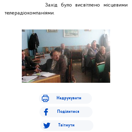
Захід було висвітлено
місцевими
телерадіокомпаніями
.
Надрукувати
Поділитися
Твітнути