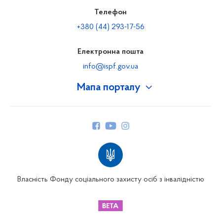
Телефон
+380 (44) 293-17-56
Електронна пошта
info@ispf.gov.ua
Мапа порталу
Про Фонд
Керівництво
Структура Фонду
Територіальні відділення
Вінницьке відділення
Волинське відділення
Власність Фонду соціального захисту осіб з інвалідністю
Дніпропетровське відділення
Донецьке відділення
Житомирське відділення