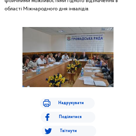
фізичними можливостями гідного відзначення в
області Міжнародного дня інвалідів.
Надрукувати
Поділитися
Твітнути