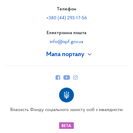
Телефон
+380 (44) 293-17-56
Електронна пошта
info@ispf.gov.ua
Мапа порталу
Про Фонд
Керівництво
Структура Фонду
Територіальні відділення
Вінницьке відділення
Волинське відділення
Власність Фонду соціального захисту осіб з інвалідністю
Дніпропетровське відділення
Донецьке відділення