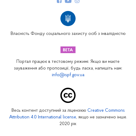
Структура Фонду
Територіальні відділення
Вінницьке відділення
Волинське відділення
Власність Фонду соціального захисту осіб з інвалідністю
Дніпропетровське відділення
Донецьке відділення
Житомирське відділення
Портал працює в тестовому режимі. Якщо ви маєте
Закарпатське відділення
зауваження або пропозиції, будь ласка, напишіть нам:
info@ispf.gov.ua
Запорізьке відділення
Івано-Франківське відділення
Київське міське відділення
Київське обласне відділення
Весь контент доступний за ліцензією
Creative Commons
Кіровоградське відділення
Attribution 4.0 International license
, якщо не зазначено інше.
Луганське відділення
2020 рік
Львівське відділення