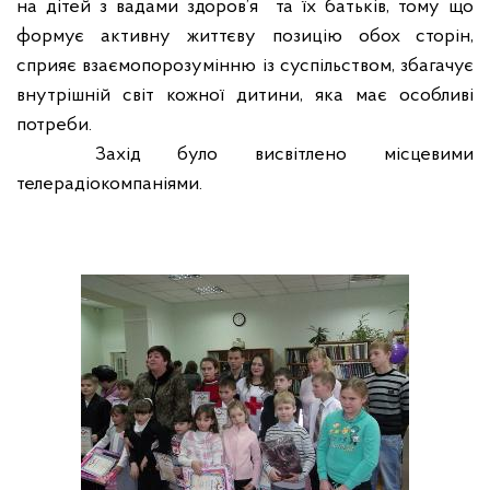
на дітей з вадами здоров’я
та їх батьків, тому що
формує активну життєву позицію обох сторін,
сприяє взаємопорозумінню із суспільством, збагачує
внутрішній світ кожної дитини, яка має особливі
потреби.
Захід було висвітлено місцевими
телерадіокомпаніями.