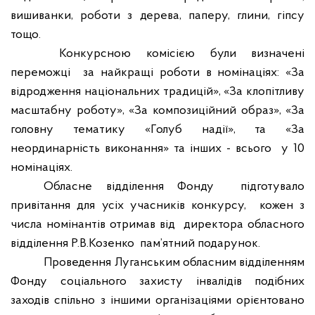
вишиванки, роботи з дерева, паперу, глини, гіпсу
тощо.
Конкурсною комісією були визначені
переможці
за найкращі роботи в номінаціях: «За
відродження національних традицій», «За клопітливу
масштабну роботу», «За композиційний образ», «За
головну тематику «Голуб надії», та «За
неординарність виконання» та інших - всього
у 10
номінаціях.
Обласне відділення Фонду
підготувало
привітання для усіх учасників конкурсу,
кожен з
числа номінантів отримав від
директора обласного
відділення Р.В.Козенко
пам’ятний подарунок.
Проведення Луганським обласним відділенням
Фонду соціального захисту інвалідів подібних
заходів спільно з іншими організаціями орієнтовано