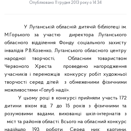
Опубліковано 11 грудня 2013 року о 14:34
У Луганській обласній дитячій бібліотеці ім.
М.Горького за участю
директора Луганського
обласного відділення Фонду соціального захисту
інвалідів Р.В.Козенко, Луганського обласного центру
народної творчості,
Обласним товариством
Червоного Хреста
проведено нагородження
учасників і переможців
конкурсу робіт художньої
творчості серед дітей
з обмеженими фізичними
можливостями «Голуб надії».
У цьому році в конкурсі прийняли участь 172
дитини віком від 7 до 15 років з фізичними та
розумовими вадами, вихованці шкіл-інтернатів з
міст та районів області. Всього на обласний конкурс
надійшло 193 роботи. Серед них: картини,