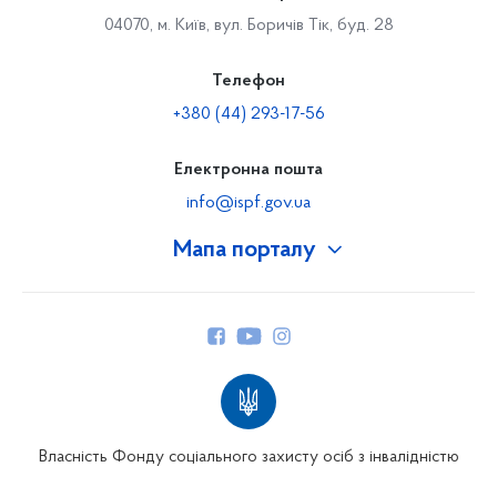
04070, м. Київ, вул. Боричів Тік, буд. 28
Телефон
+380 (44) 293-17-56
Електронна пошта
info@ispf.gov.ua
Мапа порталу
Про Фонд
Керівництво
Структура Фонду
Територіальні відділення
Вінницьке відділення
Волинське відділення
Власність Фонду соціального захисту осіб з інвалідністю
Дніпропетровське відділення