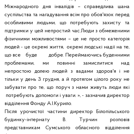
Міжнародного дня інвалідів – справедлива шана
суспільства та нагадування всім про обов'язок перед
особливими людьми
, що потребують захисту та
підтримки у цей непростий час.
Люди з обмеженими
фізичними можливостями
– це не просто категорія
людей
- ц
е окремі життя,
окремі людські надії на те,
що
все
буде
добре.
Переймаючись буденними
проблемами, ми повинні замислитися над
непростою долею людей з вадами здоров'я і не
тільки у день 3 грудня, а й протягом цілого року не
забувати про те, що поруч з нами живуть
люди які
потребують допомоги і уваги. », - зазначив
директор
відділення Фонду А.І.Курило
.
Після урочистої частини директор Білопільського
будинку-інтернату
В
.
Т
урчин
розповів
представникам Сумського обласного відділення