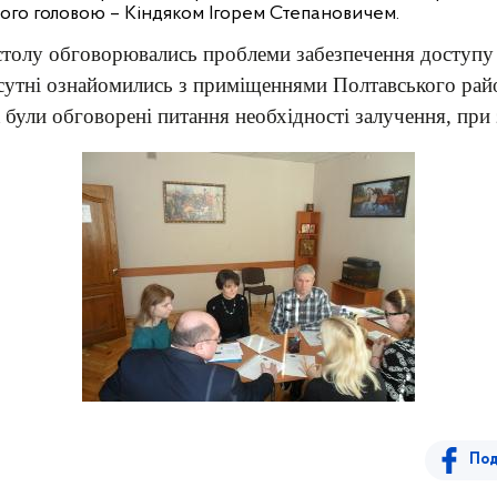
його головою – Кіндяком Ігорем Степановичем.
столу обговорювались проблеми забезпечення доступу 
исутні ознайомились з приміщеннями Полтавського рай
були обговорені питання необхідності залучення, при з
Под