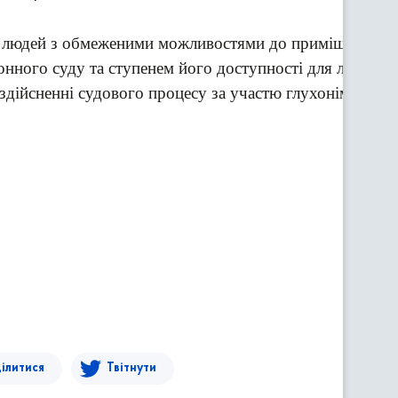
людей з обмеженими можливостями до приміщень суду т
онного суду та ступенем його доступності для людей
дійсненні судового процесу за участю глухонімих осіб
ілитися
Твітнути