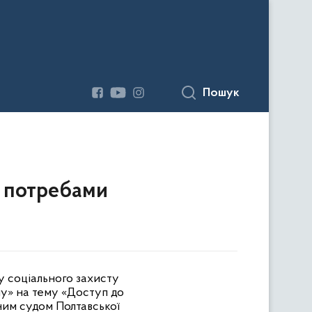
Пошук
и потребами
у соціального захисту
лу» на тему «Доступ до
ним судом Полтавської