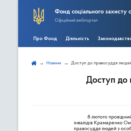
Фонд соціального захисту о
Офіційний вебпортал
Про Фонд
Діяльність
Законодавств
Новини
Доступ до правосуддя людей
Доступ до 
8 лютого провідни
інвалідів Крамаренко Ок
правосуддя людей з осо