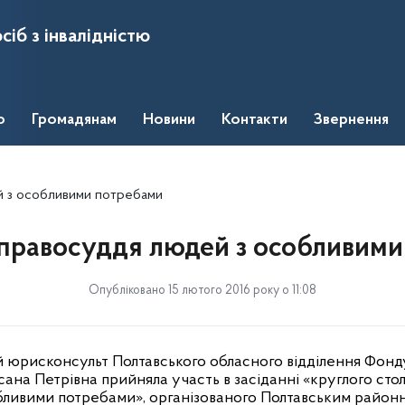
сіб з інвалідністю
о
Громадянам
Новини
Контакти
Звернення
 з особливими потребами
правосуддя людей з особливим
Опубліковано 15 лютого 2016 року о 11:08
й юрисконсульт Полтавського обласного відділення Фонд
сана Петрівна прийняла участь в засіданні «круглого сто
бливими потребами», організованого Полтавським район