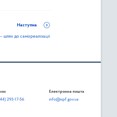
Наступна
– шлях до самореалізації
фон
льність
Електронна пошта
тодавцям
44) 293-17-56
info@ispf.gov.ua
плата адміністративно-господарських санкцій
еквізити для сплати адміністративно-господарських