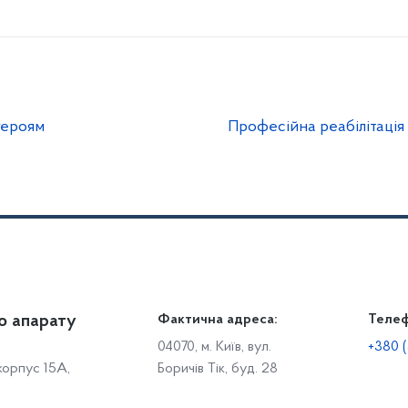
героям
Професійна реабілітація 
о апарату
Громадянам
Фактична адреса:
Теле
Дія
Доступ до публічної інформації
Робо
04070, м. Київ, вул.
+380 (
 корпус 15А,
Боричів Тік, буд. 28
Звіти щодо роботи із запитами на отримання публічної
С
інформації
Р