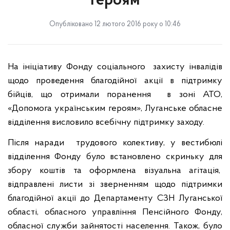
героям
Опубліковано 12 лютого 2016 року о 10:46
На
ініціативу
Фонду
соціального
захисту інвалідів
щодо проведення благодійної акції в підтримку
бійців, що отримали поранення
в зоні АТО,
«Допомога українським героям», Луганське обласне
відділення висловило всебічну підтримку заходу.
Після наради
трудового колективу, у вестибюлі
відділення Фонду було встановлено скриньку для
збору коштів та оформлена візуальна агітація,
відправлені листи зі зверненням щодо підтримки
благодійної акції до Департаменту СЗН Луганської
області, обласного управління Пенсійного Фонду,
обласної служби зайнятості населення. Також, було