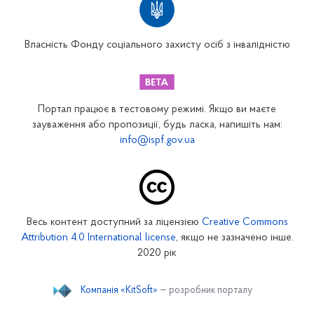
Вінницьке відділення
Волинське відділення
Власність Фонду соціального захисту осіб з інвалідністю
Дніпропетровське відділення
Донецьке відділення
Житомирське відділення
Портал працює в тестовому режимі. Якщо ви маєте
Закарпатське відділення
зауваження або пропозиції, будь ласка, напишіть нам:
info@ispf.gov.ua
Запорізьке відділення
Івано-Франківське відділення
Київське міське відділення
Київське обласне відділення
Весь контент доступний за ліцензією
Creative Commons
Кіровоградське відділення
Attribution 4.0 International license
, якщо не зазначено інше.
Луганське відділення
2020 рік
Львівське відділення
Компанія «KitSoft»
— розробник порталу
Миколаївське відділення