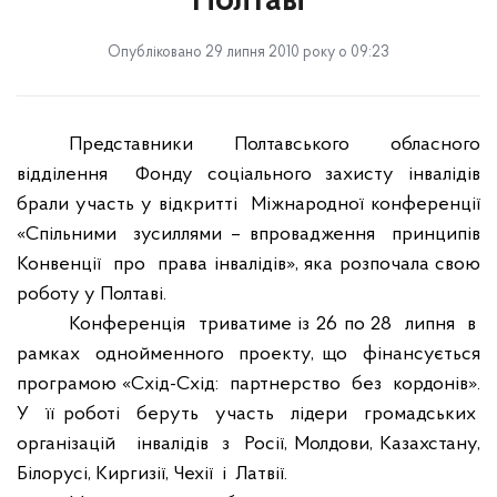
Полтаві
Опубліковано 29 липня 2010 року о 09:23
Представники
Полтавського
обласного
відділення
Фонду соціального захисту інвалідів
брали участь у відкритті
Міжнародної конференції
«Спільними
зусиллями – впровадження
принципів
Конвенції
про
права інвалідів», яка розпочала свою
роботу у Полтаві.
Конференція
триватиме із 26 по 28
липня
в
рамках
однойменного
проекту, що
фінансується
програмою «Схід-Схід:
партнерство
без
кордонів».
У
її роботі
беруть
участь
лідери
громадських
організацій
інвалідів
з
Росії, Молдови, Казахстану,
Білорусі, Киргизії, Чехії
і
Латвії.