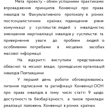
Мета
проекту – обмін успішними
практиками
впровадження
принципів
Конвенції
про
права
інвалідів та
Факультативного
протоколу в
різних
постсоціалістичних
країнах, підвищення
рівня
комунікації
у
суспільстві людей
з
інвалідністю,
зменшення
маргіналізації
інвалідів у
суспільстві
та
привернення
уваги
до
проблем
людей із
особливими потребами
в
місцевих
засобах
масової
інформації.
На
відкритті
виступили
представники
обласної
та
міської
влади,
громадських організацій
інвалідів Полтавщини.
У
перший
день
роботи
обговорювались
питання
підписання
та
ратифікації
Конвенції ООН
про
права
інвалідів, в
тому
числі
статті
9
щодо
доступності та
безбар’єрності,
а
також
приклади
реалізації
положень
Конвенції
в різних
країнах.