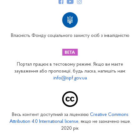
Структура Фонду
Територіальні відділення
Вінницьке відділення
Волинське відділення
Власність Фонду соціального захисту осіб з інвалідністю
Дніпропетровське відділення
Донецьке відділення
Житомирське відділення
Портал працює в тестовому режимі. Якщо ви маєте
Закарпатське відділення
зауваження або пропозиції, будь ласка, напишіть нам:
info@ispf.gov.ua
Запорізьке відділення
Івано-Франківське відділення
Київське міське відділення
Київське обласне відділення
Весь контент доступний за ліцензією
Creative Commons
Кіровоградське відділення
Attribution 4.0 International license
, якщо не зазначено інше.
Луганське відділення
2020 рік
Львівське відділення