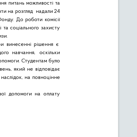
ня питань можливості та
ти на розгляд
надали 24
Фонду. До роботи комісії
 та соціального захисту
зи.
ри винесенні рішення є
щого
навчання,
оскільки
опомоги. Студентам було
вень, який не відповідає
 наслідок, на повноцінне
вої допомоги на оплату