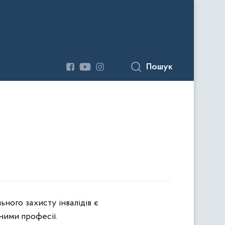
Пошук
ного захисту інвалідів є
ними професії.