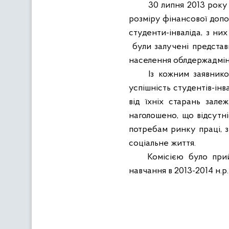
30 липня 2013 року 
розміру фінансової допом
студенти-інваліда, з ни
були залучені представ
населення облдержадміні
Із кожним заявник
успішність студентів-інва
від
їхніх
старань
залеж
наголошено, що відсутні
потребам ринку праці, з
соціальне життя.
Комісією було при
навчання в 2013-2014 н.р.