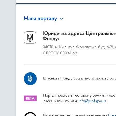
Мапа порталу
Про Фонд
Юридична адреса Центральног
Фонду:
Керівництво
04070, м. Київ, вул. Фролівська, буд. 6/8,
Структура Фонду
ЄДРПОУ 00034163
Територіальні відділення
Вінницьке відділення
Волинське відділення
Власність Фонду соціального захисту осіб
Дніпропетровське відділення
Донецьке відділення
Житомирське відділення
Портал працює в тестовому режимі. Якщо 
ласка, напишіть нам:
info@ispf.gov.ua
Закарпатське відділення
Запорізьке відділення
Весь контент доступний за ліцензією
Crea