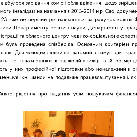
відбулося засідання комісії облвідділення
щодо вирішен
оги інвалідам на навчання в 2013-2014 н.р.
Свої докумен
х 23 вже не перший рік навчаються за рахунок коштів 
ники Департаменту освіти і науки, Департаменту праці
страції та обласного центру медико-соціальної експерти
ом була проведена співбесіда. Основним критерієм п
лідів.
Для молодих людей це
вагомий
стимул
для
кра
ать
не
тільки оцінки
в
заліковій книжці,
а
й
розмір д
сть у них професійної підготовки або неналежний її рі
меншує їхні шанси на подальше працевлаштування і, як
йнято рішення про надання усім пошукачам фінансо