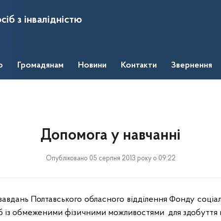
сіб з інвалідністю
о
Громадянам
Новини
Контакти
Звернення
Допомога у навчанні
Опубліковано 05 серпня 2013 року о 09:22
авдань Полтавського обласного відділення Фонду соціаль
іб із обмеженими фізичними можливостями
для здобуття 