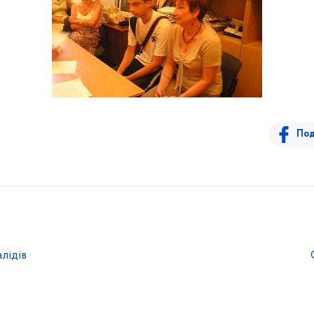
Под
лідів