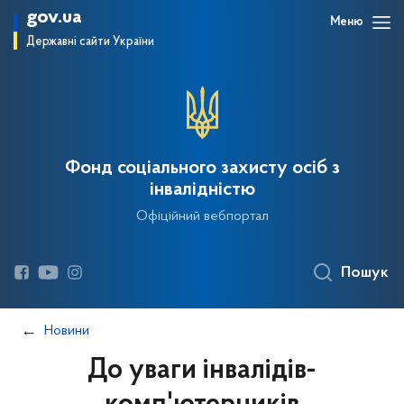
gov.ua
Меню
Державні сайти України
Фонд соціального захисту осіб з
інвалідністю
Офіційний вебпортал
Пошук
Новини
До уваги інвалідів-