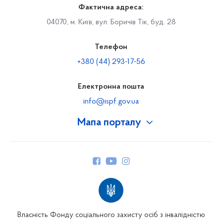
Фактична адреса:
04070, м. Київ, вул. Боричів Тік, буд. 28
Телефон
+380 (44) 293-17-56
Електронна пошта
info@ispf.gov.ua
Мапа порталу
Про Фонд
Керівництво
Структура Фонду
Територіальні відділення
Вінницьке відділення
Волинське відділення
Власність Фонду соціального захисту осіб з інвалідністю