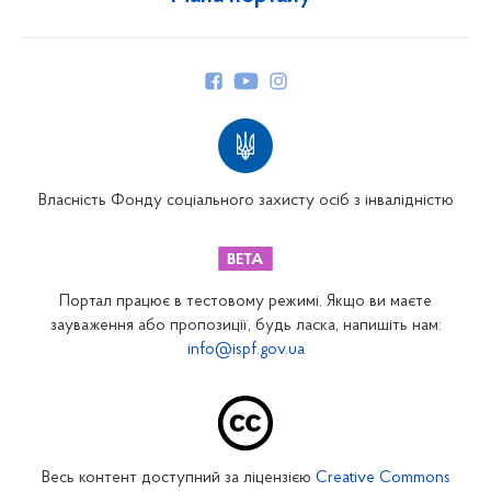
Про Фонд
Керівництво
Структура Фонду
Територіальні відділення
Вінницьке відділення
Волинське відділення
Власність Фонду соціального захисту осіб з інвалідністю
Дніпропетровське відділення
Донецьке відділення
Житомирське відділення
Портал працює в тестовому режимі. Якщо ви маєте
Закарпатське відділення
зауваження або пропозиції, будь ласка, напишіть нам:
info@ispf.gov.ua
Запорізьке відділення
Івано-Франківське відділення
Київське міське відділення
Київське обласне відділення
Весь контент доступний за ліцензією
Creative Commons