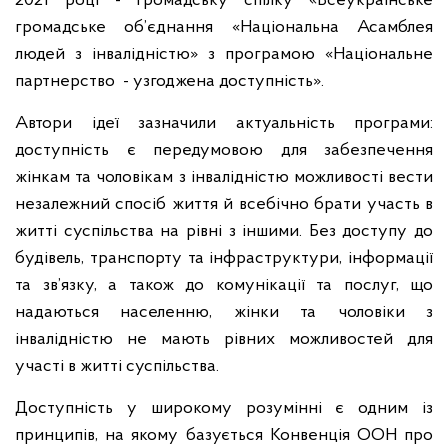
2021 році - громадську спілку «Всеукраїнське
громадське об’єднання «Національна Асамблея
людей з інвалідністю» з програмою «Національне
партнерство - узгоджена доступність».
Автори ідеї зазначили актуальність програми:
доступність є передумовою для забезпечення
жінкам та чоловікам з інвалідністю можливості вести
незалежний спосіб життя й всебічно брати участь в
житті суспільства на рівні з іншими. Без доступу до
будівель, транспорту та інфраструктури, інформації
та зв’язку, а також до комунікації та послуг, що
надаються населенню, жінки та чоловіки з
інвалідністю не мають рівних можливостей для
участі в житті суспільства.
Доступність у широкому розумінні є одним із
принципів, на якому базується Конвенція ООН про