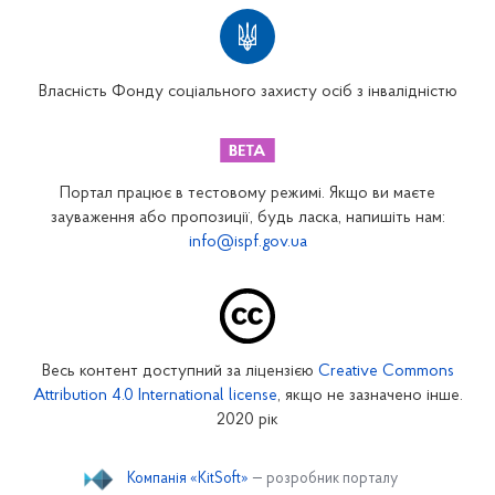
Територіальні відділення
Вінницьке відділення
Волинське відділення
Власність Фонду соціального захисту осіб з інвалідністю
Дніпропетровське відділення
Донецьке відділення
Житомирське відділення
Портал працює в тестовому режимі. Якщо ви маєте
Закарпатське відділення
зауваження або пропозиції, будь ласка, напишіть нам:
info@ispf.gov.ua
Запорізьке відділення
Івано-Франківське відділення
Київське міське відділення
Київське обласне відділення
Весь контент доступний за ліцензією
Creative Commons
Кіровоградське відділення
Attribution 4.0 International license
, якщо не зазначено інше.
Луганське відділення
2020 рік
Львівське відділення
Компанія «KitSoft»
— розробник порталу
Миколаївське відділення