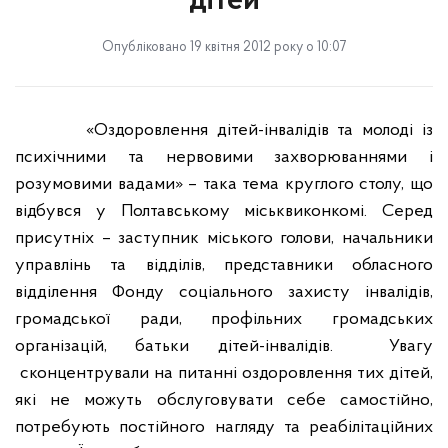
дітей
Опубліковано 19 квітня 2012 року о 10:07
«
Оздоровлення дітей-інвалідів та молоді із
психічними та нервовими захворюваннями і
розумовими вадами»
– така тема круглого столу, що
відбувся у Полтавському міськвиконкомі. Серед
присутніх – заступник міського голови, начальники
управлінь та відділів, представники обласного
відділення Фонду соціального захисту інвалідів,
громадської ради, профільних громадських
організацій, батьки дітей-інвалідів.
Увагу
сконцентрували на п
итанні
оздоровлення тих дітей,
які не можуть обслуговувати себе самостійно,
потребують постійного нагляду та реабілітаційних