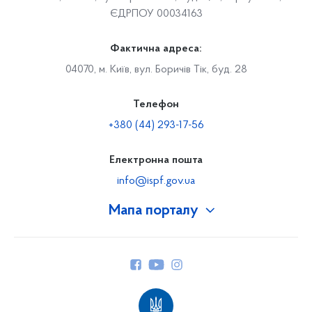
ЄДРПОУ 00034163
Фактична адреса:
04070, м. Київ, вул. Боричів Тік, буд. 28
Телефон
+380 (44) 293-17-56
Електронна пошта
info@ispf.gov.ua
Мапа порталу
Про Фонд
Керівництво
Структура Фонду
Територіальні відділення
Вінницьке відділення