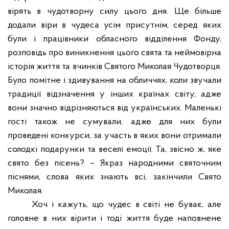
вірять в чудотворну силу цього дня. Ще більше
додали віри в чудеса усім присутнім, серед яких
були і працівники обласного відділення Фонду,
розповідь про виникнення цього свята та неймовірна
історія життя та вчинків Святого Миколая Чудотворця.
Було помітне і здивування на обличчях, коли звучали
традиції відзначення у інших країнах світу, адже
вони значно відрізняються від українських. Маленькі
гості також не сумували, адже для них були
проведені конкурси, за участь в яких вони отримали
солодкі подарунки та веселі емоції. Та, звісно ж, яке
свято без пісень? – Якраз народними святочним
піснями, слова яких знають всі, закінчили Свято
Миколая.
Хоч і кажуть, що чудес в світі не буває, але
головне в них вірити і тоді життя буде наповнене