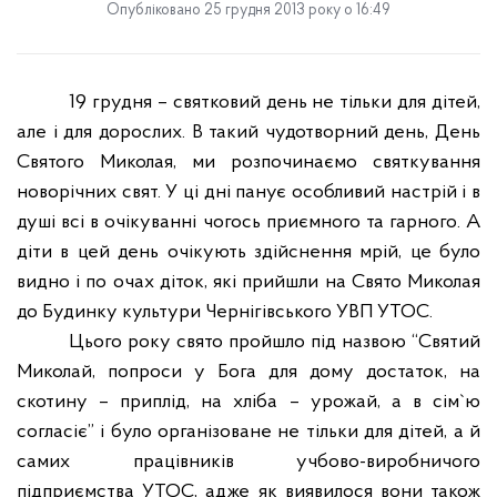
Опубліковано 25 грудня 2013 року о 16:49
19 грудня – святковий день не тільки для дітей,
але і для дорослих. В такий чудотворний день, День
Святого Миколая, ми розпочинаємо святкування
новорічних свят. У ці дні панує особливий настрій і в
душі всі в очікуванні чогось приємного та гарного. А
діти в цей день очікують здійснення мрій, це було
видно і по очах діток, які прийшли на Свято Миколая
до Будинку культури Чернігівського УВП УТОС.
Цього року свято пройшло під назвою “Святий
Миколай, попроси у Бога для дому достаток, на
скотину – приплід, на хліба – урожай, а в сім
`
ю
согласіє” і було організоване не тільки для дітей, а й
самих працівників учбово-виробничого
підприємства УТОС, адже як виявилося вони також