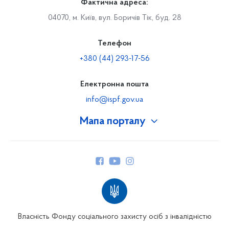
Фактична адреса:
04070, м. Київ, вул. Боричів Тік, буд. 28
Телефон
+380 (44) 293-17-56
Електронна пошта
info@ispf.gov.ua
Мапа порталу
Про Фонд
Керівництво
Структура Фонду
Територіальні відділення
Вінницьке відділення
Волинське відділення
Власність Фонду соціального захисту осіб з інвалідністю
Дніпропетровське відділення