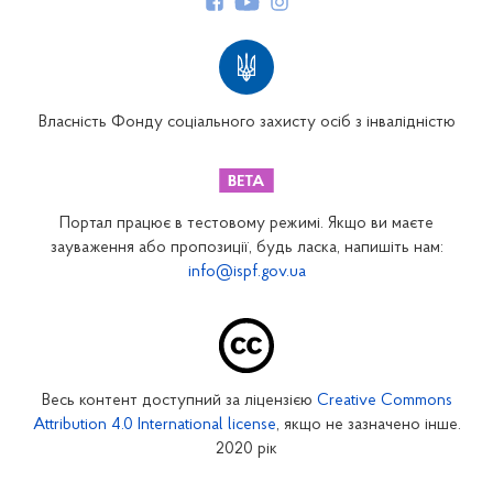
Структура Фонду
Територіальні відділення
Вінницьке відділення
Волинське відділення
Власність Фонду соціального захисту осіб з інвалідністю
Дніпропетровське відділення
Донецьке відділення
Житомирське відділення
Портал працює в тестовому режимі. Якщо ви маєте
Закарпатське відділення
зауваження або пропозиції, будь ласка, напишіть нам:
info@ispf.gov.ua
Запорізьке відділення
Івано-Франківське відділення
Київське міське відділення
Київське обласне відділення
Весь контент доступний за ліцензією
Creative Commons
Кіровоградське відділення
Attribution 4.0 International license
, якщо не зазначено інше.
Луганське відділення
2020 рік
Львівське відділення