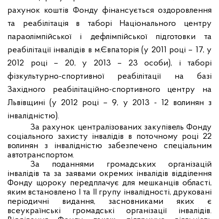
рахунок коштів Фонду фінансується оздоровлення
та реабілітація в таборі Національного центру
параолімпійської і дефлімпійської підготовки та
реабілітації інвалідів в м.Євпаторія (у 2011 році – 17, у
2012 році – 20, у 2013 – 23 особи), і
таборі
фізкультурно-спортивної реабілітації на базі
Західного реабілітаційно-спортивного центру на
Львівщині (у 2012 році – 9, у
2013 -
12 волинян з
інвалідністю)
.
За рахунок централізованих закупівель Фонду
соціального захисту інвалідів в поточному році 22
волинян з інвалідністю забезпечено спеціальним
автотранспортом.
За поданнями громадських організацій
інвалідів та за заявами окремих інвалідів відділення
Фонду щороку передплачує для мешканців області,
яким встановлено І та ІІ групу інвалідності, друковані
періодичні видання, засновниками яких є
всеукраїнські громадські організації інвалідів.