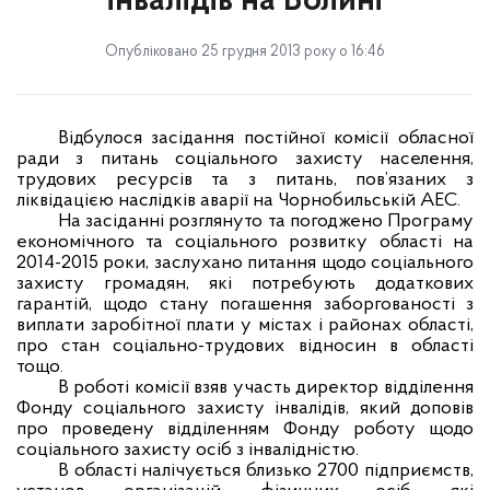
інвалідів на Волині
Опубліковано 25 грудня 2013 року о 16:46
Відбулося засідання постійної комісії обласної
ради з питань соціального захисту населення,
трудових ресурсів та з питань, пов’язаних з
ліквідацією наслідків аварії на Чорнобильській АЕС.
На засіданні розглянуто та погоджено Програму
економічного та соціального розвитку області на
2014-2015 роки, заслухано питання щодо соціального
захисту громадян, які потребують додаткових
гарантій, щодо стану погашення заборгованості з
виплати заробітної плати у містах і районах області,
про стан соціально-трудових відносин в області
тощо.
В роботі
комісії взяв участь директор відділення
Фонду соціального захисту інвалідів, який доповів
про проведену відділенням Фонду роботу щодо
соціального захисту осіб з інвалідністю.
В
області налічується близько 2700 підприємств,