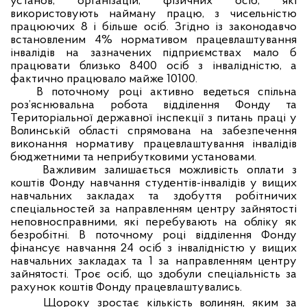
установ, організацій,
фізичн
их
ос
і
б, які
використовують найману працю, з чисельністю
працюючих 8 і більше осіб
. Згідно із законодавчо
встановленим 4% нормативом працевлаштування
інвалідів на зазначених підприємствах мало б
працювати близько
8
400
осіб
з
інвалід
ністю, а
фактично працювало
майже
10
100
.
В поточному році активно ведеться спільна
роз’яснювальна робота відділення Фонду та
Територіальної державної інспекції з питань праці у
Волинській області спрямована на забезпечення
виконання нормативу працевлаштування інвалідів
бюджетними та неприбутковими установами.
Важливим залишається можливість оплати з
коштів Фонду навчання студентів-інвалідів у вищих
навчальних закладах та здобуття робітничих
спеціальностей за направленням центру зайнятості
неповносправними, які перебувають на обліку як
безробітні. В поточному році відділення Фонду
фінансує навчання 24 осіб з інвалідністю у вищих
навчальних закладах та 1 за направленням центру
зайнятості. Троє осіб, що здобули спеціальність за
рахунок коштів Фонду працевлаштувались.
Щороку зростає кількість волинян, яким за