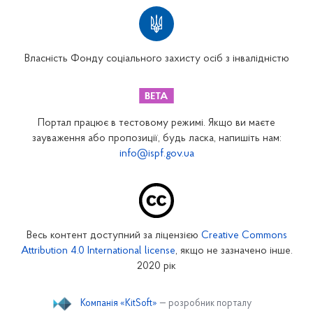
Територіальні відділення
Вінницьке відділення
Волинське відділення
Власність Фонду соціального захисту осіб з інвалідністю
Дніпропетровське відділення
Донецьке відділення
Житомирське відділення
Портал працює в тестовому режимі. Якщо ви маєте
Закарпатське відділення
зауваження або пропозиції, будь ласка, напишіть нам:
info@ispf.gov.ua
Запорізьке відділення
Івано-Франківське відділення
Київське міське відділення
Київське обласне відділення
Весь контент доступний за ліцензією
Creative Commons
Кіровоградське відділення
Attribution 4.0 International license
, якщо не зазначено інше.
Луганське відділення
2020 рік
Львівське відділення
Компанія «KitSoft»
— розробник порталу
Миколаївське відділення