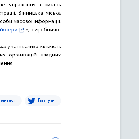
не управління з питань
трації, Вінницька міська
засоби масової інформації.
п’ютери
», виробничо-
алучені велика кількість
их організацій, владних
лення.
ілитися
Твітнути