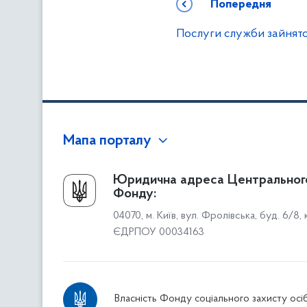
Попередня
Послуги служби зайнятос
Мапа порталу
Про Фонд
Юридична адреса Центральног
Фонду:
Керівництво
04070, м. Київ, вул. Фролівська, буд. 6/8,
Структура Фонду
ЄДРПОУ 00034163
Територіальні відділення
Вінницьке відділення
Волинське відділення
Власність Фонду соціального захисту осіб
Дніпропетровське відділення