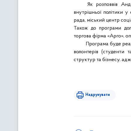
Як розповвів Анд
внутрішньої політики у 
рада, міський центр соціа
Також до програми дол
торгова фірма «Арго», о
Програма буде реал
волонтерів (студенти т
структур та бізнесу, ад
Надрукувати