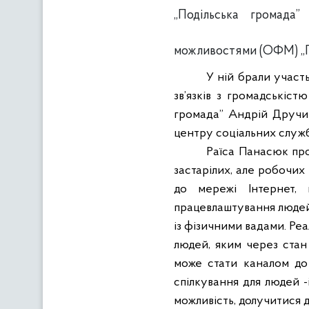
„Подільська громада
можливостями (ОФМ) „Г
У ній брали участь
зв’язків з громадськіс
громада” Андрій Дручин
центру соціальних служб с
Раїса Панасюк про
застарілих, але робочих
до мережі Інтернет, 
працевлаштування людей 
із фізичними вадами. Ре
людей, яким через стан
може стати каналом до
спілкування для людей -
можливість, долучитися д