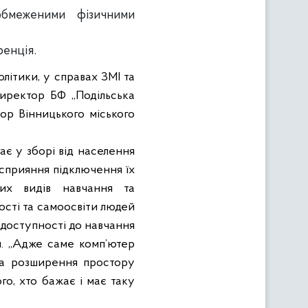
обмеженими фізичними
енція.
літики, у справах ЗМІ та
директор БФ „Подільська
ор Вінницького міського
є у зборі від населення
 сприяння підключення їх
них видів навчання та
ості та самоосвіти людей
 доступності до навчання
я. „Адже саме комп’ютер
та розширення простору
го, хто бажає і має таку