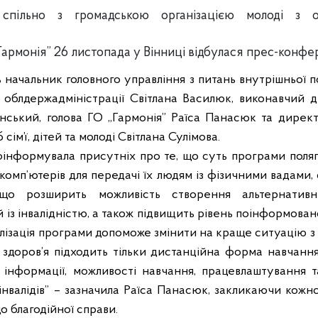
” спільно з громадською організацією молоді з 
армонія” 26 листопада
у Вінниці
відбулас
я
прес-конфер
 начальник головного управління з питань внутрішньої по
тю облдержадміністрації Світлана Василюк, виконавчий 
ський, голова ГО „Гармонія” Раїса Панасюк та директ
ім’ї, дітей та молоді Світлана Сулімова.
інформувала присутніх про те, що суть програми поляга
 комп’ютерів для передачі їх людям із фізичними вадами,
що розширить можливість створення альтернатив
із інвалідністю, а також підвищить рівень поінформован
алізація програми допоможе змінити на краще ситуацію з
 здоров’я підходить тільки дистанційна форма навчанн
 інформації, можливості навчання, працевлаштування 
інвалідів” – зазначила Раїса Панасюк, закликаючи кожно
о благодійної справи.