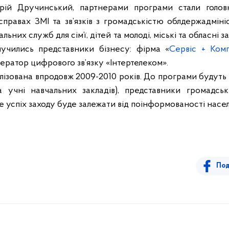
рій Дручинський, партнерами програми стали голов
справах ЗМІ та зв’язків з громадськістю облдержадмініс
льних служб для сім’ї, дітей та молоді, міські та обласні 
учились представники бізнесу: фірма «
Сервіс + Ком
ператор цифрового зв’язку «Інтертелеком».
ізована впродовж 2009-2010 років. До програми будуть з
а учні навчальних закладів), представники громадськ
же успіх заходу буде залежати від поінформованості насе
Под