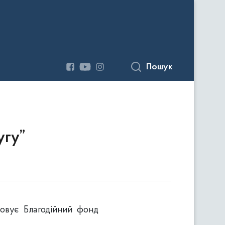
Пошук
угу”
зовує Благодійний фонд