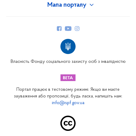
Мапа порталу
Про Фонд
Керівництво
Структура Фонду
Територіальні відділення
Вінницьке відділення
Волинське відділення
Власність Фонду соціального захисту осіб з інвалідністю
Дніпропетровське відділення
Донецьке відділення
Житомирське відділення
Портал працює в тестовому режимі. Якщо ви маєте
Закарпатське відділення
зауваження або пропозиції, будь ласка, напишіть нам:
info@ispf.gov.ua
Запорізьке відділення
Івано-Франківське відділення
Київське міське відділення
Київське обласне відділення