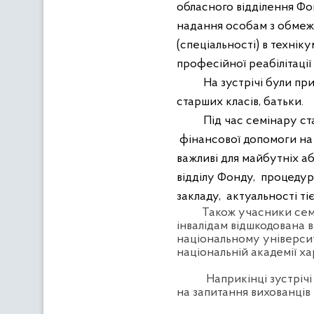
обласного відділення Фо
надання особам з обмеж
(спеціальності) в техні
професійної реабілітації 
На зустрічі були пр
старших класів, батьки.
Під час семінару с
фінансової допомоги на 
важливі для майбутніх аб
відділу Фонду,
процедур
закладу,
актуальності тіє
Також учасники семі
інвалідам відшкодована в
національному університет
національній академії ха
Наприкінці зустрічі
на запитання вихованців 