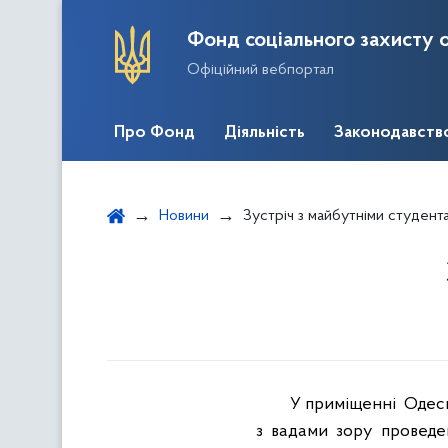
Фонд соціального захисту о
Офіційний вебпортал
Про Фонд
Діяльність
Законодавств
Новини
Зустріч з майбутніми студент
У
приміщенні
Одес
з
вадами
зору
проведе