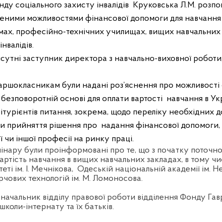
нду соціального захисту інвалідів
Круковська Л.М. розпо
еними можливостями фінансової допомоги для навчання і
кумах, професійно-технічних училищах, вищих навчальних
інвалідів.
исутні заступник директора з навчально-виховної роботи,
таршокласникам були надані роз’яснення про можливост
безповоротній основі для оплати вартості
навчання в Ук
ітурієнтів питання, зокрема, щодо переліку необхідних д
и прийняття рішення про
надання фінансової допомоги,
ї чи іншої професії на ринку праці.
нару були проінформовані про те, що з початку поточно
артість навчання в вищих навчальних закладах, в тому ч
і ім. І. Мечнікова,
Одеській національній академії ім. Н
рчових технологій ім. М. Ломоносова.
 начальник відділу правової роботи відділення Фонду Га
школи-інтернату та їх батьків.