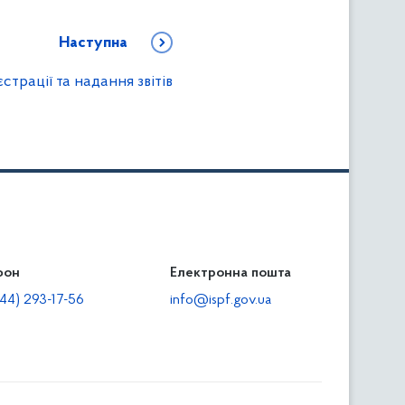
Наступна
трації та надання звітів
фон
льність
Електронна пошта
тодавцям
44) 293-17-56
info@ispf.gov.ua
плата адміністративно-господарських санкцій
еквізити для сплати адміністративно-господарських
анкцій та/або пені
прияння зайнятості та створенню робочих місць для