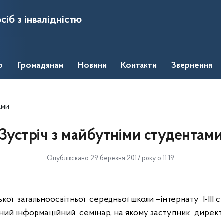
сіб з інвалідністю
о
Громадянам
Новини
Контакти
Звернення
ами
Зустріч з майбутніми студентам
Опубліковано 29 березня 2017 року о 11:19
ької
загальноосвітньої
середньої школи –інтернату
І-ІІІ
ний інформаційний
семінар, на якому заступник
дирек