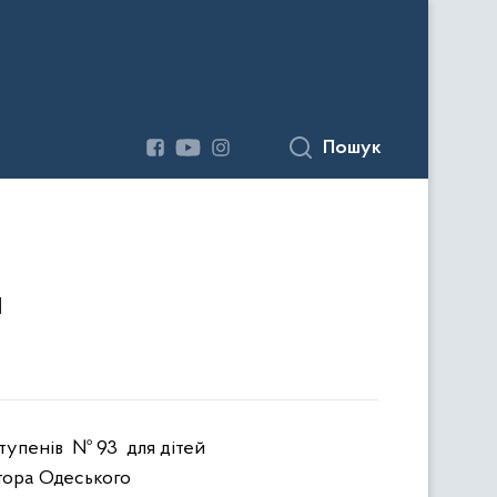
Пошук
и
 ступенів
№ 93
для дітей
тора Одеського