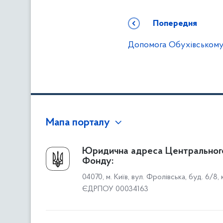
Попередня
Допомога Обухівськом
Мапа порталу
Про Фонд
Юридична адреса Центральног
Фонду:
Керівництво
04070, м. Київ, вул. Фролівська, буд. 6/8,
Структура Фонду
ЄДРПОУ 00034163
Територіальні відділення
Вінницьке відділення