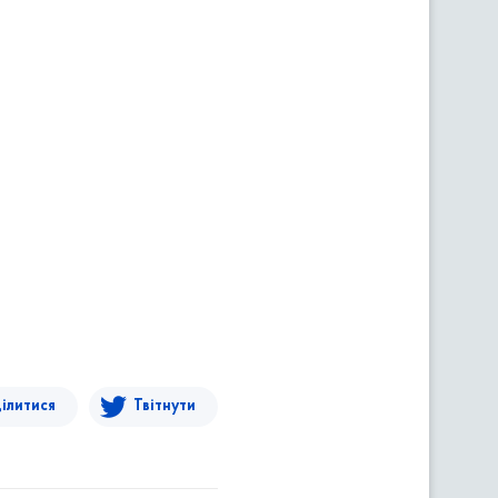
ілитися
Твітнути