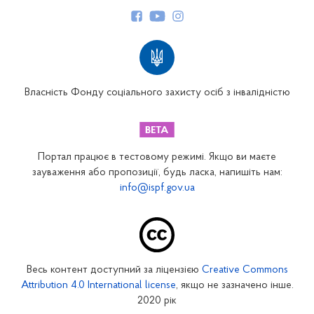
Структура Фонду
Територіальні відділення
Вінницьке відділення
Волинське відділення
Власність Фонду соціального захисту осіб з інвалідністю
Дніпропетровське відділення
Донецьке відділення
Житомирське відділення
Портал працює в тестовому режимі. Якщо ви маєте
Закарпатське відділення
зауваження або пропозиції, будь ласка, напишіть нам:
info@ispf.gov.ua
Запорізьке відділення
Івано-Франківське відділення
Київське міське відділення
Київське обласне відділення
Весь контент доступний за ліцензією
Creative Commons
Кіровоградське відділення
Attribution 4.0 International license
, якщо не зазначено інше.
Луганське відділення
2020 рік