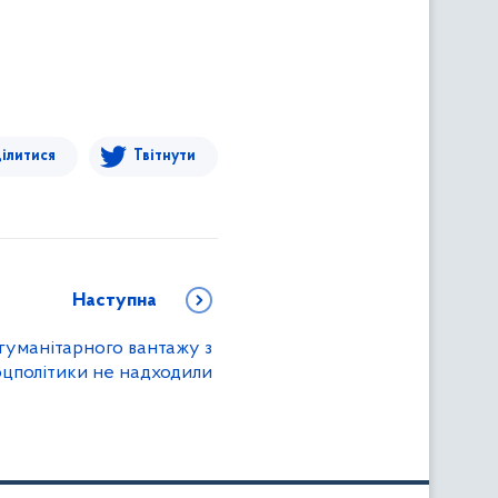
ілитися
Твітнути
Наступна
гуманітарного вантажу з
оцполітики не надходили