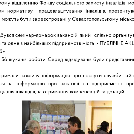
ому відділенню Фонду соціального захисту інвалідів
мо
ом нормативу
працевлаштування інвалідів, презентува
 можуть бути зареєстровані у Севастопольському місько
ідбувся семінар-ярмарок вакансій, який
спільно організ
 та одне з найбільших підприємств міста
-
ПУБЛІЧНЕ АК
б».
ь 56 шукачів роботи. Серед відвідувачів були представни
тримали важливу інформацію про послуги служби зайня
ня та інформацію про вакансії на підприємстві, пр
ь для інвалідів, та отримання компенсацій та дотацій.