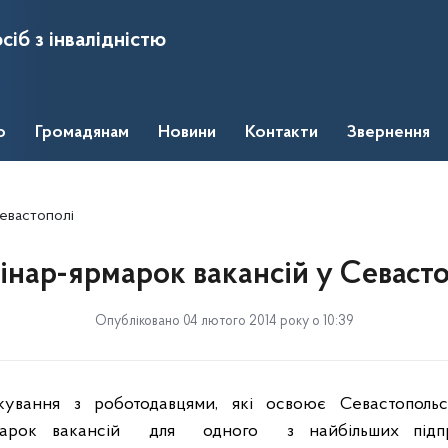
сіб з інвалідністю
о
Громадянам
Новини
Контакти
Звернення
Севастополі
інар-ярмарок вакансій у Севасто
Опубліковано 04 лютого 2014 року о 10:39
кування з роботодавцями, які освоює Севастопольс
арок вакансій
для
одного
з найбільших підп