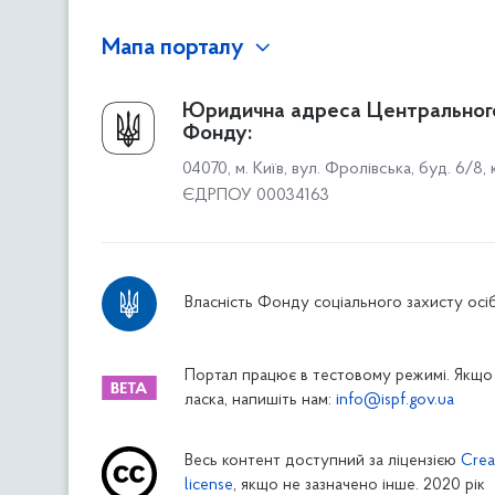
Мапа порталу
Про Фонд
Юридична адреса Центральног
Фонду:
Керівництво
04070, м. Київ, вул. Фролівська, буд. 6/8,
Структура Фонду
ЄДРПОУ 00034163
Територіальні відділення
Вінницьке відділення
Волинське відділення
Власність Фонду соціального захисту осіб
Дніпропетровське відділення
Донецьке відділення
Житомирське відділення
Портал працює в тестовому режимі. Якщо 
ласка, напишіть нам:
info@ispf.gov.ua
Закарпатське відділення
Запорізьке відділення
Весь контент доступний за ліцензією
Crea
Івано-Франківське відділення
license
, якщо не зазначено інше. 2020 рік