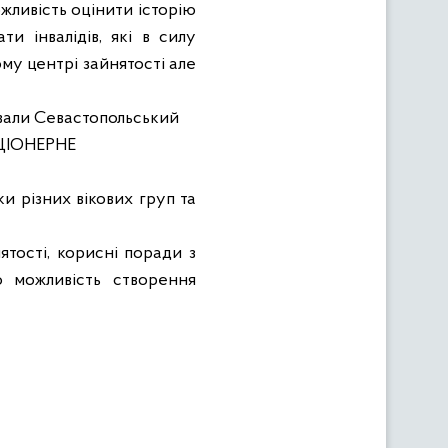
жливість оцінити історію
ти інвалідів, які в силу
му центрі зайнятості але
ували Севастопольський
ЦІОНЕРНЕ
ки різних вікових груп та
тості, корисні поради з
о можливість створення