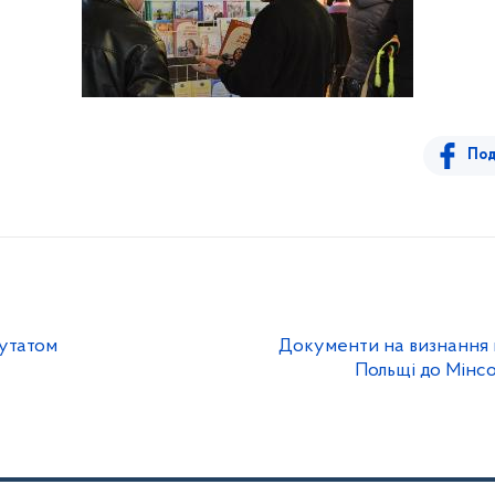
Под
путатом
Документи на визнання 
Польщі до Мінс