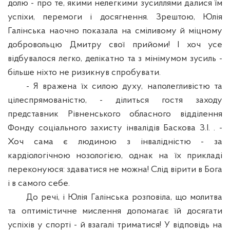
долю - про те, якими нелегкими зусиллями далися їм
успіхи, перемоги і досягнення. Зрештою, Юлія
Галінська наочно показала на сміливому й міцному
добровольцю Дмитру свої прийоми! І хоч усе
відбувалося легко, делікатно та з мінімумом зусиль -
більше ніхто не ризикнув спробувати.
- Я вражена їх силою духу, наполегливістю та
цілеспрямованістю, - ділиться гостя заходу
представник Рівненського обласного відділення
Фонду соціального захисту інвалідів Баскова З.І. . -
Хоч сама є людиною з інвалідністю - за
кардіологічною нозологією, однак на їх прикладі
переконуюся: здаватися не можна! Слід вірити в Бога
і в самого себе.
До речі, і Юлія Галінська розповіла, що молитва
та оптимістичне мислення допомагає їй досягати
успіхів у спорті - й взагалі триматися! У відповідь на