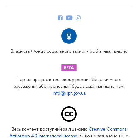
Про Фонд
Керівництво
Структура Фонду
Територіальні відділення
Вінницьке відділення
Волинське відділення
Власність Фонду соціального захисту осіб з інвалідністю
Дніпропетровське відділення
Донецьке відділення
Житомирське відділення
Портал працює в тестовому режимі. Якщо ви маєте
Закарпатське відділення
зауваження або пропозиції, будь ласка, напишіть нам:
info@ispf.gov.ua
Запорізьке відділення
Івано-Франківське відділення
Київське міське відділення
Київське обласне відділення
Весь контент доступний за ліцензією
Creative Commons
Кіровоградське відділення
Attribution 4.0 International license
, якщо не зазначено інше.