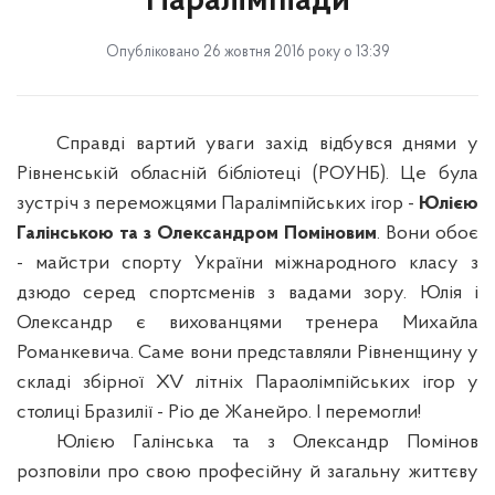
Паралімпіади
Опубліковано 26 жовтня 2016 року о 13:39
Справді вартий уваги захід відбувся днями у
Рівненській обласній бібліотеці (РОУНБ). Це була
зустріч з переможцями Паралімпійських ігор -
Юлією
Галінською та з Олександром Поміновим
. Вони обоє
- майстри спорту України міжнародного класу з
дзюдо серед спортсменів з вадами зору. Юлія і
Олександр є вихованцями тренера Михайла
Романкевича. Саме вони представляли Рівненщину у
складі збірної XV літніх Параолімпійських ігор у
столиці Бразилії - Ріо де Жанейро. І перемогли!
Юлією Галінська та з Олександр Помінов
розповіли про свою професійну й загальну життєву