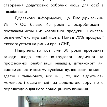
створення додаткових робочих місць для осіб з
інвалідністю.
Додатково інформуємо, що Білоцерківський
УВП УТОС більше 45 років є розробником і
постачальником низьковольтної продукції і систем
безпечної експлуатації ліфтів.
Понад 70% продукції
експортується на ринки країн СНД.
Підприємство ось уже 80 років проводить
заходи щодо соціально-трудової, медичної та
професійної реабілітації інвалідів, дітей-сиріт, які
змогли довести всьому суспільству, що вони не менш
здатні і талановиті, ніж інші, то, що відсутність
можливості осягати світ за допомогою зору не є
перешкодою для його повноцінного пізнання.