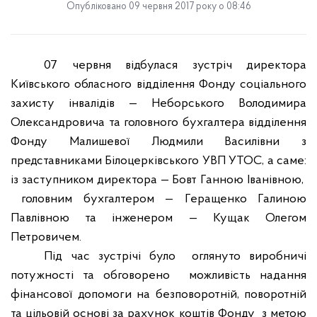
Опубліковано 09 червня 2017 року о 08:46
07 червня відбулася зустріч директора
Київського обласного відділення Фонду соціального
захисту інвалідів — Неборського Володимира
Олександровича та головного бухгалтера відділення
Фонду Малишевої Людмили Василівни з
представниками Білоцерківського УВП УТОС, а саме:
із заступником директора — Бовт Ганною Іванівною,
головним бухгалтером — Геращенко Галиною
Павлівною та інженером — Кущак Олегом
Петровичем.
Під час зустрічі було
оглянуто виробничі
потужності та обговорено
можливість надання
фінансової допомоги на безповоротній, поворотній
та цільовій основі за рахунок коштів Фонду
з метою