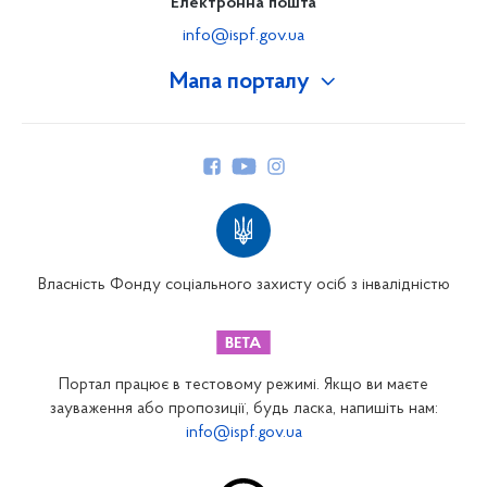
Електронна пошта
info@ispf.gov.ua
Мапа порталу
Про Фонд
Керівництво
Структура Фонду
Територіальні відділення
Вінницьке відділення
Волинське відділення
Власність Фонду соціального захисту осіб з інвалідністю
Дніпропетровське відділення
Донецьке відділення
Житомирське відділення
Портал працює в тестовому режимі. Якщо ви маєте
Закарпатське відділення
зауваження або пропозиції, будь ласка, напишіть нам:
info@ispf.gov.ua
Запорізьке відділення
Івано-Франківське відділення