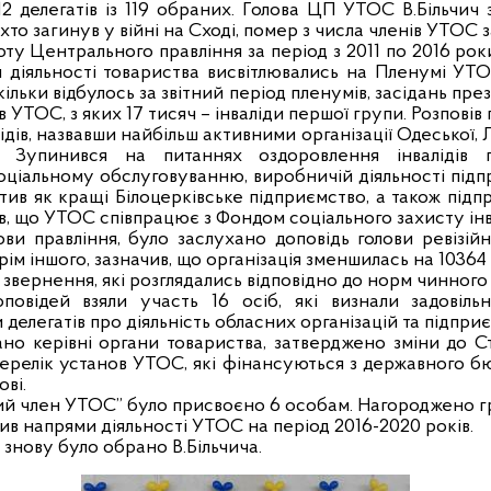
112 делегатів із 119 обраних. Голова ЦП УТОС В.Більчи
то загинув у війні на Сході, помер з числа членів УТОС за
оту Центрального правління за період з 2011 по 2016 роки
я діяльності товариства висвітлювались на Пленумі УТО
ільки відбулось за звітний період пленумів, засідань през
в УТОС, з яких 17 тисяч – інваліди першої групи. Розповів
ів, назвавши найбільш активними організації Одеської, Л
. Зупинився на питаннях оздоровлення інвалідів п
 соціальному обслуговуванню, виробничій діяльності підп
тив як кращі Білоцерківське підприємство, а також підпр
в, що УТОС співпрацює з Фондом соціального захисту інва
лови правління, було заслухано доповідь голови ревізійн
 крім іншого, зазначив, що організація зменшилась на 103
 звернення, які розглядались відповідно до норм чинного
повідей взяли участь 16 осіб, які визнали задовіль
делегатів про діяльність обласних організацій та підпри
рано керівні органи товариства, затверджено зміни до С
ерелік установ УТОС, які фінансуються з державного бю
ві.
й член УТОС” було присвоєно 6 особам. Нагороджено гр
ив напрями діяльності УТОС на період 2016-2020 років.
нову було обрано В.Більчича.