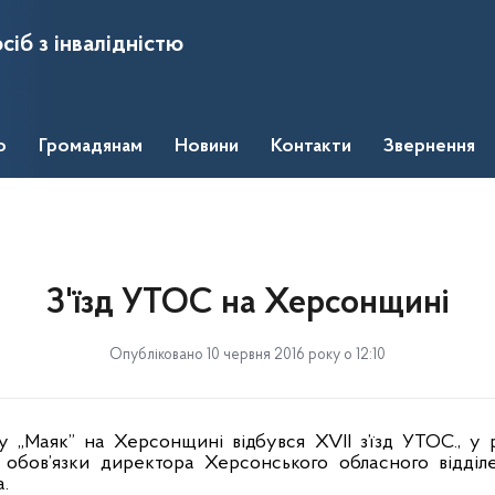
сіб з інвалідністю
о
Громадянам
Новини
Контакти
Звернення
З'їзд УТОС на Херсонщині
Опубліковано 10 червня 2016 року о 12:10
у „Маяк” на Херсонщині відбувся XVII з’їзд УТОС., у 
обов’язки директора Херсонського обласного відділ
а.