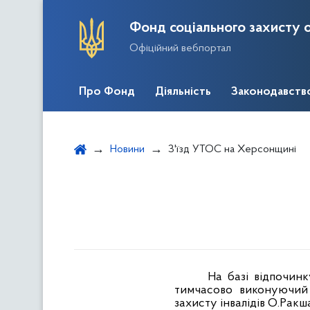
Фонд соціального захисту о
Офіційний вебпортал
Про Фонд
Діяльність
Законодавств
Новини
З'їзд УТОС на Херсонщині
На базі відпочинк
тимчасово виконуючий 
захисту інвалідів О.Ракш