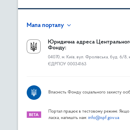
Мапа порталу
Про Фонд
Юридична адреса Центральног
Фонду:
Керівництво
04070, м. Київ, вул. Фролівська, буд. 6/8,
Структура Фонду
ЄДРПОУ 00034163
Територіальні відділення
Вінницьке відділення
Волинське відділення
Власність Фонду соціального захисту осіб
Дніпропетровське відділення
Донецьке відділення
Житомирське відділення
Портал працює в тестовому режимі. Якщо 
ласка, напишіть нам:
info@ispf.gov.ua
Закарпатське відділення
Запорізьке відділення