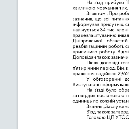
На з’їзд прибуло 
хвилиною мовчання тих, х
Зі звітом „Про роб
зазначив, що всі питанн
інформував присутніх, ск
налічується 34 тис. члені
працевлаштуванню інвалід
Дніпровської областей
реабілітаційній роботі,
припинило роботу. Відмі
Доповідач також зазначи
Після доповіді го
п’ятирічний період. Він,
правління надійшло 2962
У обговоренні до
Виступаючі інформували 
На з’їзді було об
затвердив постановою п
одиниць по кожній устано
Звання „Заслужени
З’їзд також
затверд
Головою ЦП УТОС з