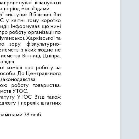
ч запропонував вшанувати
 період між з’їздами.
” виступив В.Більчич. Він
С у квітні, тому коротко
идії. Інформував, що нині
 про роботу організації по
уганської, Харківської та
о зору, фізкультурно-
риємств, з яких жодне не
иємства Вінниці, Дніпра.
лідів.
ої комісії про роботу за
64 особи. До Центрального
 законодавства.
ною роботу товариства.
ємств УТОС.
татуту УТОС. З’їзд також
джету і перелік штатних
амотами 78 осіб.