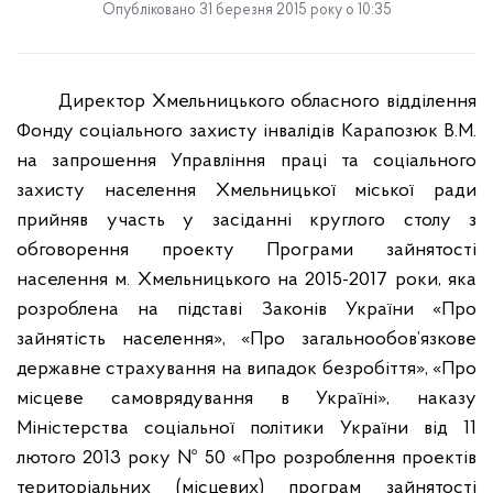
Опубліковано 31 березня 2015 року о 10:35
Директор Хмельницького обласного відділення
Фонду соціального захисту інвалідів Карапозюк В.М.
на запрошення Управління праці та соціального
захисту населення Хмельницької міської ради
прийняв участь у засіданні круглого столу з
обговорення проекту Програми зайнятості
населення м. Хмельницького на 2015-2017 роки, яка
розроблена на підставі Законів України «Про
зайнятість населення», «Про загальнообов
’
язкове
державне страхування на випадок безробіття», «Про
місцеве самоврядування в Україні», наказу
Міністерства соціальної політики України від 11
лютого 2013 року № 50 «Про розроблення проектів
територіальних (місцевих) програм зайнятості