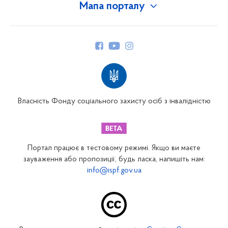
Мапа порталу
Про Фонд
Керівництво
Структура Фонду
Територіальні відділення
Вінницьке відділення
Волинське відділення
Власність Фонду соціального захисту осіб з інвалідністю
Дніпропетровське відділення
Донецьке відділення
Житомирське відділення
Портал працює в тестовому режимі. Якщо ви маєте
Закарпатське відділення
зауваження або пропозиції, будь ласка, напишіть нам:
info@ispf.gov.ua
Запорізьке відділення
Івано-Франківське відділення
Київське міське відділення
Київське обласне відділення