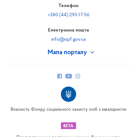
Телефон
+380 (44) 293-17-56
Електронна пошта
info@ispf.gov.ua
Мапа порталу
Про Фонд
Керівництво
Структура Фонду
Територіальні відділення
Вінницьке відділення
Волинське відділення
Власність Фонду соціального захисту осіб з інвалідністю
Дніпропетровське відділення
Донецьке відділення
Житомирське відділення