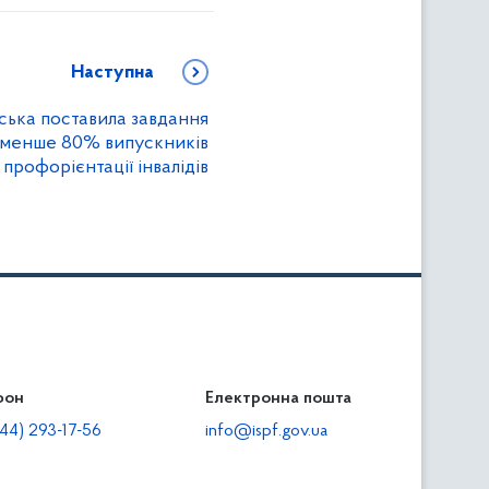
Наступна
ська поставила завдання
 менше 80% випускників
 профорієнтації інвалідів
фон
льність
Електронна пошта
тодавцям
44) 293-17-56
info@ispf.gov.ua
плата адміністративно-господарських санкцій