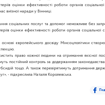
теріїв оцінки ефективності роботи органів соціально
час виїзної наради у Вінниці.
ання соціальних послуг та допомог неможливе без зап
еріїв оцінки ефективності роботи органів соціальної с
а основі європейського досвіду Мінсоцполітики створ
спекцію.
хистить право кожної людини на отримання якісної пос
уть постійний контроль за додержанням законодавства т
убсидій тощо. А також перевірятимуть дотримання держа
г», - підкреслила Наталія Королевська.
Под