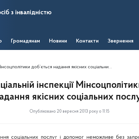
сіб з інвалідністю
о
Громадянам
Новини
Контакти
Звернення
соцполітики доб’ється надання якісних соціальних послуг
ціальній інспекції Мінсоцполітик
адання якісних соціальних посл
Опубліковано 20 вересня 2013 року о 11:15
ання соціальних послуг і допомог неможливе без запр