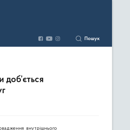
Пошук
и доб’ється
уг
овадження внутрішнього