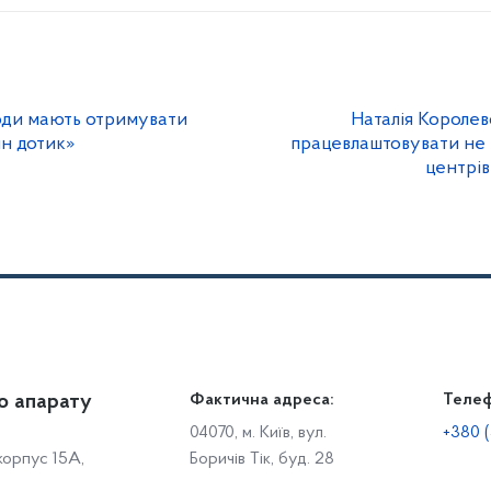
юди мають отримувати
Наталія Королев
ин дотик»
працевлаштовувати не
центрів
о апарату
Громадянам
Фактична адреса:
Теле
Дія
Доступ до публічної інформації
Робо
04070, м. Київ, вул.
+380 (
 корпус 15А,
Боричів Тік, буд. 28
Звіти щодо роботи із запитами на отримання публічної
С
інформації