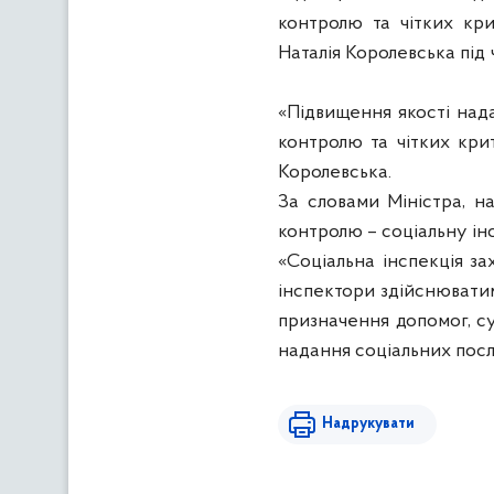
контролю та чітких кри
Наталія Королевська під 
«Підвищення якості над
контролю та чітких крит
Королевська.
За словами Міністра, н
контролю – соціальну ін
«Соціальна інспекція за
інспектори здійснюватим
призначення допомог, с
надання соціальних послу
Надрукувати