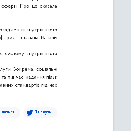
ї сфери. Про це сказала
ровадження внутрішнього
фери», - сказала Наталія
ює систему внутрішнього
луги. Зокрема, соціальні
а під час надання пільг,
вних стандартів під час
ілитися
Твітнути