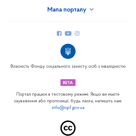
Мапа порталу
Про Фонд
Керівництво
Структура Фонду
Територіальні відділення
Вінницьке відділення
Волинське відділення
Власність Фонду соціального захисту осіб з інвалідністю
Дніпропетровське відділення
Донецьке відділення
Житомирське відділення
Портал працює в тестовому режимі. Якщо ви маєте
Закарпатське відділення
зауваження або пропозиції, будь ласка, напишіть нам:
info@ispf.gov.ua
Запорізьке відділення
Івано-Франківське відділення
Київське міське відділення