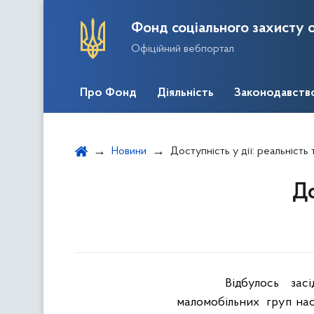
Фонд соціального захисту о
Офіційний вебпортал
Про Фонд
Діяльність
Законодавств
Новини
Доступність у дії: реальність 
До
Відбулось
зас
маломобільних
груп на