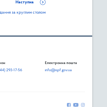
Наступна
дання за круглим столом
фон
льність
Електронна пошта
тодавцям
44) 293-17-56
info@ispf.gov.ua
плата адміністративно-господарських санкцій
еквізити для сплати адміністративно-господарських
анкцій та/або пені
прияння зайнятості та створенню робочих місць для
сіб з інвалідністю