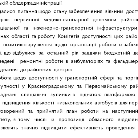
кій облдержадміністрації.
далися
питання щодо
стану забезпечення
вільним
дост
ділів
первинної
медико-санітарної
допомоги
районі
ціальної
та
інженерно-транспортної
інфраструктури
онах
області
та роботу
Комітетів
доступності
цих
район
и
позитивні зрушення
щодо
організації
роботи
із забе
і, що відбулися
за
останній
рік
завдяки
бюджетній
д
ведені
ремонтні роботи в амбулаторіях та фельдшер
аднання
до районних
центрів.
обота щодо
доступності у транспортній
сфері
та
торгі
тупності
у
Красноградському
та
Первомайському
рай
ладнані
спеціальні
зупинки з
піднятою платформою
підвищення
кількості
низькопольних
автобусів
для пе
говорений
та
прийнятий
план
роботи
на
наступни
тету, в тому
числі
й
пропозиції
обласного
відділе
зволять
значно
підвищити
ефективність
проведення