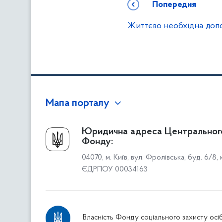
Попередня
Життєво необхідна доп
Мапа порталу
Про Фонд
Юридична адреса Центральног
Фонду:
Керівництво
04070, м. Київ, вул. Фролівська, буд. 6/8,
Структура Фонду
ЄДРПОУ 00034163
Територіальні відділення
Вінницьке відділення
Волинське відділення
Власність Фонду соціального захисту осіб
Дніпропетровське відділення