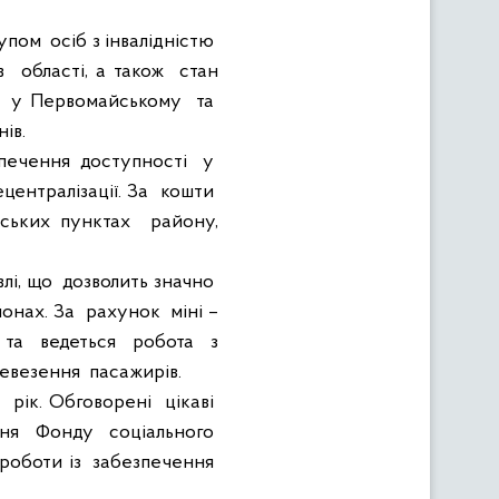
упом
осіб з інвалідністю
в
області, а також
стан
у Первомайському
та
ів.
зпечення
доступності
у
ецентралізації. За
кошти
ських пунктах
району,
влі, що
дозволить значно
онах. За
рахунок
міні –
та
ведеться
робота
з
ревезення
пасажирів.
й
рік. Обговорені
цікаві
ння
Фонду
соціального
роботи із
забезпечення