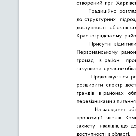
створений
при
Харківсь
Традиційно
розгля
до структурних
підроз
доступності
об’єктів со
Красноградському
рай
Присутні
відмітил
Первомайському
район
громад
в районі
про
закуплене
сучасне обл
Продовжується
р
розширити
спектр
дос
грандів
в районах
об
перевізниками з питання
На засіданні
об
пропозиції
членів
Комі
захисту
інвалідів, що
до
доступності
в області.