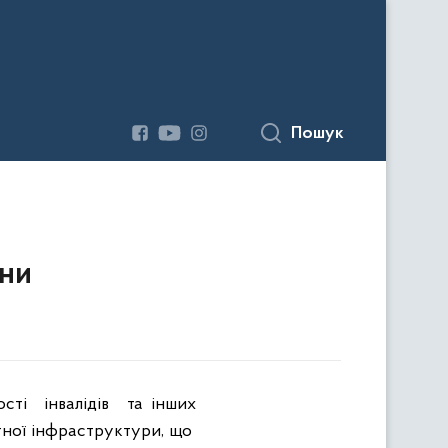
Пошук
ани
ості
інвалідів
та інших
ної інфраструктури, що