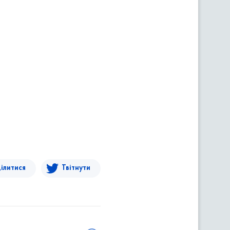
ілитися
Твітнути