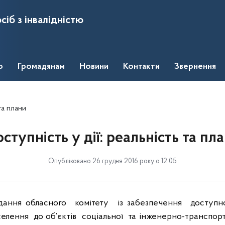
сіб з інвалідністю
о
Громадянам
Новини
Контакти
Звернення
та плани
ступність у дії: реальність та пл
Опубліковано 26 грудня 2016 року о 12:05
ідання обласного
комітету
із забезпечення
доступн
селення
до об’єктів
соціальної
та інженерно-транспорт