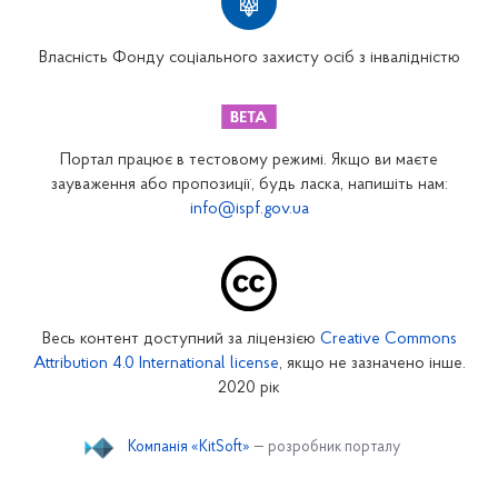
Вінницьке відділення
Волинське відділення
Власність Фонду соціального захисту осіб з інвалідністю
Дніпропетровське відділення
Донецьке відділення
Житомирське відділення
Портал працює в тестовому режимі. Якщо ви маєте
Закарпатське відділення
зауваження або пропозиції, будь ласка, напишіть нам:
info@ispf.gov.ua
Запорізьке відділення
Івано-Франківське відділення
Київське міське відділення
Київське обласне відділення
Весь контент доступний за ліцензією
Creative Commons
Кіровоградське відділення
Attribution 4.0 International license
, якщо не зазначено інше.
Луганське відділення
2020 рік
Львівське відділення
Компанія «KitSoft»
— розробник порталу
Миколаївське відділення
Одеське відділення