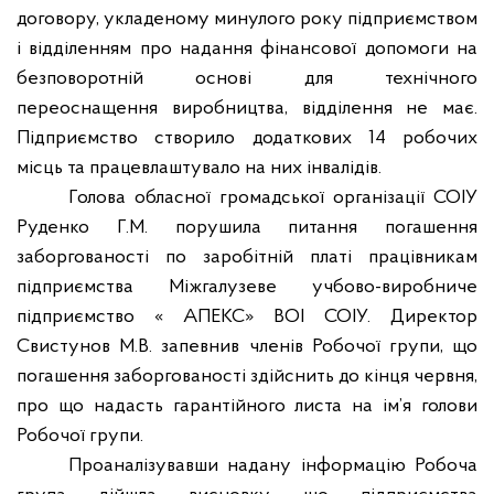
договору, укладеному минулого року підприємством
і відділенням про надання фінансової допомоги на
безповоротній основі для технічного
переоснащення виробництва, відділення не має.
Підприємство створило додаткових 14 робочих
місць та працевлаштувало на них інвалідів.
Голова обласної громадської організації СОІУ
Руденко Г.М. порушила питання погашення
заборгованості по заробітній платі працівникам
підприємства Міжгалузеве учбово-виробниче
підприємство « АПЕКС» ВОІ СОІУ. Директор
Свистунов М.В. запевнив членів Робочої групи, що
погашення заборгованості здійснить до кінця червня,
про що надасть гарантійного листа на ім
’
я голови
Робочої групи.
Проаналізувавши надану інформацію Робоча