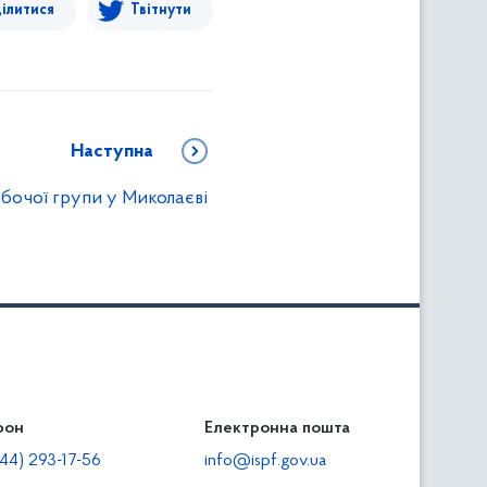
ілитися
Твітнути
Наступна
бочої групи у Миколаєві
фон
льність
Електронна пошта
тодавцям
44) 293-17-56
info@ispf.gov.ua