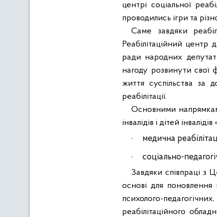
центрі соціальної реабі
проводились ігри та різн
Саме завдяки реабі
Реабілітаційний центр д
ради народних депутат
нагоду розвинути свої фі
життя суспільства за д
реабілітації.
Основними напрямками 
інвалідів і дітей інваліді
·
м
едична реабілітац
·
с
оціально-педагогі
Завдяки співпраці з 
основі для
поновлення 
психолого-педагогічних
реабілітаційного
обладн