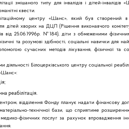
літації змішаного типу для інвалідів і дітей-інвалідів 
оманітні квести.
літаційному центру «Шанс», який був створений в
ля дітей хворих на ДЦП (Рішення виконавчого комітету
ів від 25.06.1996р. №184), діти з обмеженими фізичн
зичні та розумові здібності, соціальні навички для най
опомогою сучасних методів лікування, фізичної та со
діяльності Білоцерківського центру соціальної реабілі
в «Шанс»:
ія
;
чна реабілітація
.
Центром, відділення Фонду планує надати фінансову до
матеріально-технічної бази, що сприятиме розширенн
, медико-фізичних послуг за рахунок впровадження ін
ання.