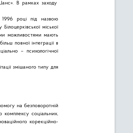
«Шанс»
. В рамках заходу
 1996 році під назвою
 Білоцерківської міської
ими можливостями мають
більш повної інтеграції в
ціально – психологічної
тації змішаного типу для
помогу на безповоротній
ю комплексу соціальних,
новаційного корекційно-