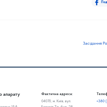
Под
Засідання Ро
о апарату
Громадянам
Фактична адреса:
Теле
Дія
Доступ до публічної інформації
Робо
04070, м. Київ, вул.
+380 (