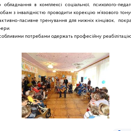
обладнання в комплексі соціальної, психолого-педаго
особам з інвалідністю проводити корекцію м’язового тону
активно-пасивне тренування для нижніх кінцівок,
покр
фери.
собливими потребами одержать професійну реабілітацію