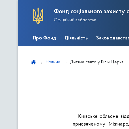
Фонд соціального захисту о
Офіційний вебпортал
Про Фонд
Діяльність
Законодавств
Новини
Дитяче свято у Білій Церкві
Київське обласне від
присвяченому
Міжнарод