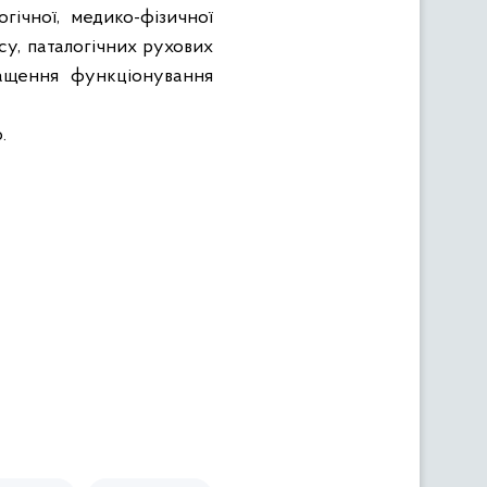
гічної, медико-фізичної
су, паталогічних рухових
ащення
функціонування
.