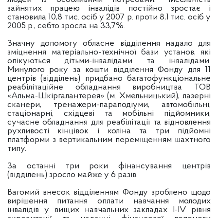
зайнятих працею інвалідів постійно зростає і
становила 10,8 тис. осіб у 2007 р. проти 8,1 тис. осіб у
2005 р., себто зросла на 33,7%.
Значну допомогу обласне відділення надало для
зміцнення матеріально-технічної бази установ, які
опікуються дітьми-інвалідами та інвалідами.
Минулого року за кошти відділення Фонду для 11
центрів (відділень) придбано багатофункціональне
реабілітаційне обладнання виробництва ТОВ
«Альма-Шкіргалантерея» (м. Хмельницький), лазерні
сканери, тренажери-параподіуми, автомобільні,
стаціонарні, східцеві та мобільні підйомники,
сучасне обладнання для реабілітації та відновлення
рухливості кінцівок і коліна та три підйомні
платформи з вертикальним переміщенням шахтного
типу.
За останні три роки фінансування центрів
(відділень) зросло майже у 6 разів.
Вагомий внесок відділенням Фонду зроблено щодо
вирішення питання оплати навчання молодих
інвалідів у вищих навчальних закладах I-IV рівня