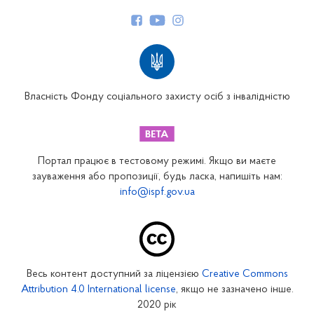
Керівництво
Структура Фонду
Територіальні відділення
Вінницьке відділення
Волинське відділення
Власність Фонду соціального захисту осіб з інвалідністю
Дніпропетровське відділення
Донецьке відділення
Житомирське відділення
Портал працює в тестовому режимі. Якщо ви маєте
Закарпатське відділення
зауваження або пропозиції, будь ласка, напишіть нам:
info@ispf.gov.ua
Запорізьке відділення
Івано-Франківське відділення
Київське міське відділення
Київське обласне відділення
Весь контент доступний за ліцензією
Creative Commons
Кіровоградське відділення
Attribution 4.0 International license
, якщо не зазначено інше.
Луганське відділення
2020 рік