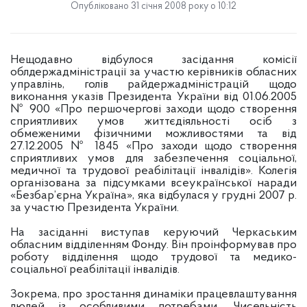
Опубліковано 31 січня 2008 року о 10:12
Нещодавно відбулося засідання комісії
облдержадміністрації за участю керівників обласних
управлінь, голів райдержадміністрацій щодо
виконання указів Президента України від 01.06.2005
№ 900 «Про першочергові заходи щодо створення
сприятливих умов життєдіяльності осіб з
обмеженими фізичними можливостями та від
27.12.2005 № 1845 «Про заходи щодо створення
сприятливих умов для забезпечення соціальної,
медичної та трудової реабілітації інвалідів». Колегія
організована за підсумками всеукраїнської наради
«Безбар’єрна Україна», яка відбулася у грудні 2007 р.
за участю Президента України.
На засіданні виступав керуючий Черкаським
обласним відділенням Фонду. Він проінформував про
роботу відділення щодо трудової та медико-
соціальної реабілітації інвалідів.
Зокрема, про зростання динаміки працевлаштування
людей із особливими потребами. Чисельність