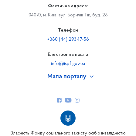
Фактична адреса:
04070, м. Київ, вул. Боричів Тік, буд. 28
Телефон
+380 (44) 293-17-56
Електронна пошта
info@ispf.gov.ua
Мапа порталу
Про Фонд
Керівництво
Структура Фонду
Територіальні відділення
Вінницьке відділення
Волинське відділення
Власність Фонду соціального захисту осіб з інвалідністю