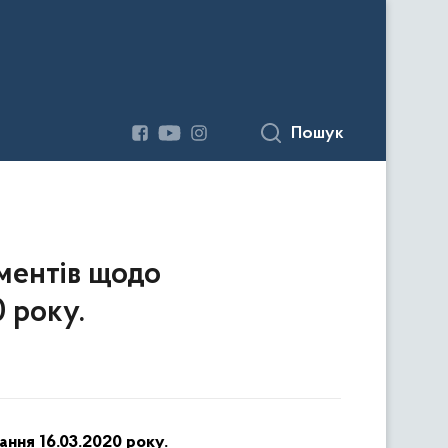
Пошук
ументів щодо
0 року.
ання 1
6
.0
3
.2020 року.