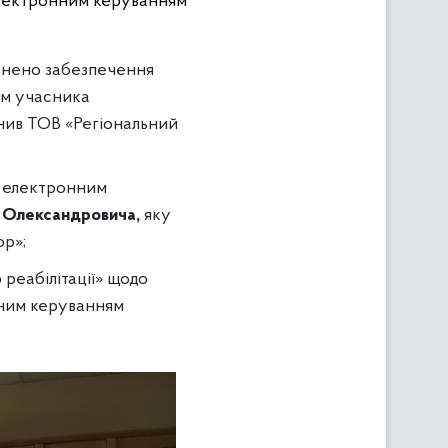
 електронним керуванням
йснено забезпечення
ям учасника
нив ТОВ «Регіональний
 з електронним
 Олександровича,
яку
ор»;
реабілітації» щодо
нним керуванням