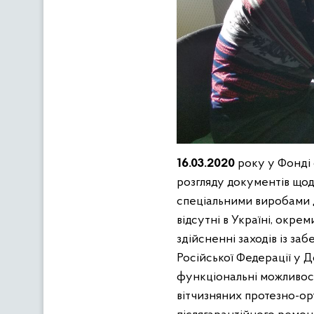
16.03.2020
року у Фонді с
розгляду документів щод
спеціальними виробами дл
відсутні в Україні, окре
здійсненні заходів із за
Російської Федерації у Д
функціональні можливост
вітчизняних протезно-ор