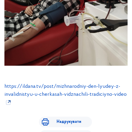
https://ildana.tv/post/mizhnarodniy-den-lyudey-z-
invalidnistyu-u-cherkasah-vidznachili-tradiciyno-video
Надрукувати