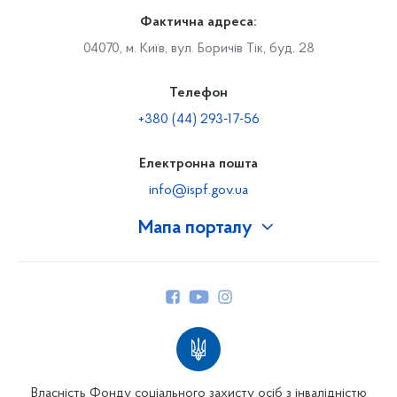
Фактична адреса:
04070, м. Київ, вул. Боричів Тік, буд. 28
Телефон
+380 (44) 293-17-56
Електронна пошта
info@ispf.gov.ua
Мапа порталу
Про Фонд
Керівництво
Структура Фонду
Територіальні відділення
Вінницьке відділення
Волинське відділення
Власність Фонду соціального захисту осіб з інвалідністю