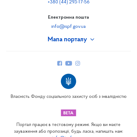
+380 (44) 293-17-56
Електронна пошта
info@ispf.gov.ua
Мапа порталу
Про Фонд
Керівництво
Структура Фонду
Територіальні відділення
Вінницьке відділення
Волинське відділення
Власність Фонду соціального захисту осіб з інвалідністю
Дніпропетровське відділення
Донецьке відділення
Житомирське відділення
Портал працює в тестовому режимі. Якщо ви маєте
Закарпатське відділення
зауваження або пропозиції, будь ласка, напишіть нам: