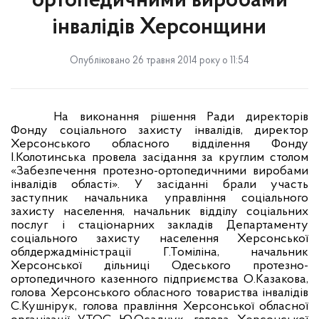
ортопедичними виробами
інвалідів Херсонщини
Опубліковано 26 травня 2014 року о 11:54
На виконання рішення Ради директорів
Фонду соціального захисту інвалідів,
директор
Херсонського обласного відділення Фонду
І.Колотинська
провела засідання за круглим столом
«Забезпечення протезно-ортопедичними виробами
інвалідів області». У засіданні брали участь
заступник начальника управління соціального
захисту населення, начальник відділу соціальних
послуг і стаціонарних закладів Департаменту
соціального захисту населення Херсонської
облдержадміністрації Г.Томіліна, начальник
Херсонської дільниці Одеського протезно-
ортопедичного казенного підприємства О.Казакова,
голова Херсонського обласного товариства інвалідів
С.Кушнірук, голова правління Херсонської обласної