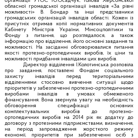
організації УТОС Ю.Осадчук, голова Херсонської
обласної громадської організації інвалідів «За рівні
можливості» В. Бондар та інші представники
громадських організацій інвалідів області. Кожен із
присутніх отримав копії нормативних документів
Кабінету Міністрів України, Мінсоцполітики та
Фонду з питання, що розглядалося, а також
інформацію про відділення, його основні завдання та
можливості. На засіданні обговорювалися питання
якості протезно-ортопедичних виробів, їх ціни та
можливості придбання інвалідами цих виробів.
Директор відділення І.Колотинська розповіла
про завдання, поставлені Фондом соціального
захисту інвалідів перед територіальними
відділеннями стосовно вивчення ситуації щодо
пріоритетів у забезпеченні протезно-ортопедичними
виробами інвалідів в умовах обмеженого
фінансування. Вона звернула увагу на необхідність
обговорення специфікації основних
комплектувальних виробів до протезно-
ортопедичних виробів на 2014 рік як додатку до
договору з протезними підприємствами, визначення,
на період запровадження жорсткого режиму
економії, пріоритетів при забезпеченні осіб з