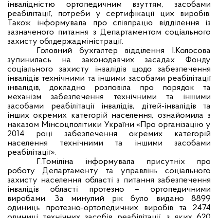
інвалідністю ортопедичним взуттям, засобами
реабілітації, потреби у сертифікації цих виробів.
Також інформувала про співпрацю відділення із
зазначеного питання з Департаментом соціального
захисту облдержадміністрації.
Головний бухгалтер відділення І.Колосова
зупинилась на законодавчих засадах Фонду
соціального захисту інвалідів щодо забезпечення
інвалідів технічними та іншими засобами реабілітації
інвалідів, докладно розповіла про порядок та
механізм забезпечення технічними та іншими
засобами реабілітації інвалідів, дітей-інвалідів та
інших окремих категорій населення, ознайомила з
наказом Мінсоцполітики України «Про організацію у
2014 році забезпечення окремих категорій
населення технічними та іншими засобами
реабілітації».
Г.Томіліна інформувала присутніх про
роботу Департаменту та управлінь соціального
захисту населення області з питання забезпечення
інвалідів області протезно – ортопедичними
виробами. За минулий рік було видано 8899
одиниць протезно-ортопедичних виробів та 2474
одиниці технічних засобів реабілітації, з яких 620