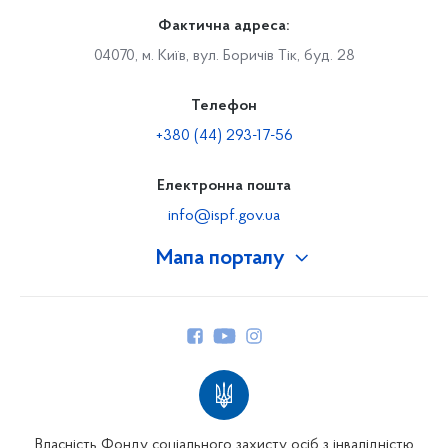
Фактична адреса:
04070, м. Київ, вул. Боричів Тік, буд. 28
Телефон
+380 (44) 293-17-56
Електронна пошта
info@ispf.gov.ua
Мапа порталу
Про Фонд
Керівництво
Структура Фонду
Територіальні відділення
Вінницьке відділення
Волинське відділення
Власність Фонду соціального захисту осіб з інвалідністю