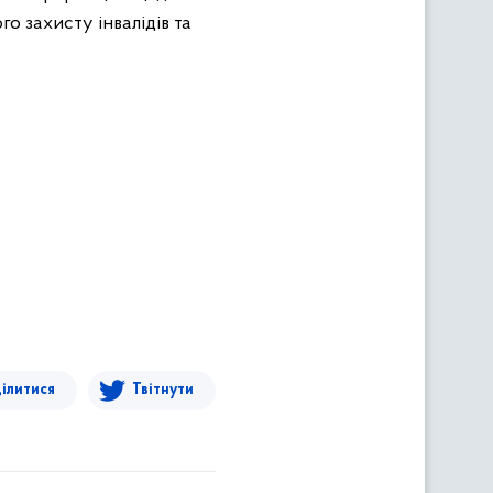
о захисту інвалідів та
ілитися
Твітнути