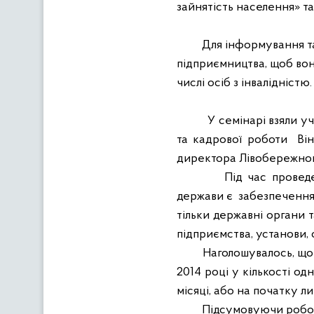
зайнятість населення» та
Для інформування та
підприємництва, щоб вон
числі осіб з інвалідністю.
У семінарі взяли у
та кадрової роботи
Ві
директора Лівобережного
Під час провед
держави є
забезпечення 
тільки державні органи т
підприємства, установи, 
Наголошувалось, що
2014 році у кількості о
місяці, або на початку ли
Підсумовуючи робо