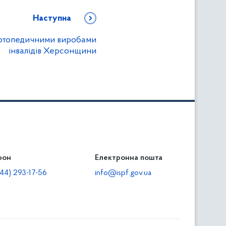
Наступна
ортопедичними виробами
інвалідів Херсонщини
фон
льність
Електронна пошта
тодавцям
44) 293-17-56
info@ispf.gov.ua
плата адміністративно-господарських санкцій
еквізити для сплати адміністративно-господарських
анкцій та/або пені