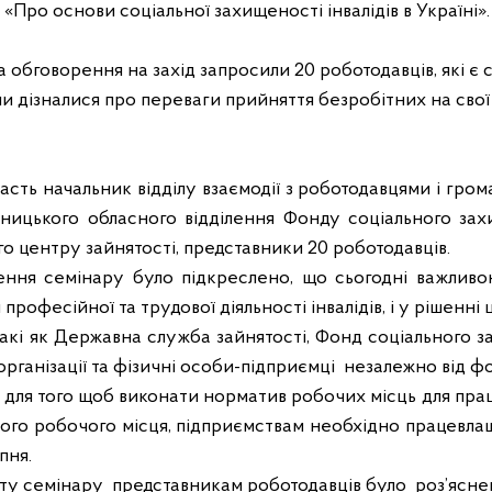
 «Про основи соціальної захищеності інвалідів в Україні».
 обговорення на захід запросили 20 роботодавців, які є 
и дізналися про переваги прийняття безробітних на свої
часть начальник відділу взаємодії з роботодавцями і гром
нницького обласного відділення Фонду соціального захи
 центру зайнятості, представники 20 роботодавців.
ення семінару було підкреслено, що сьогодні важлив
професійної та трудової діяльності інвалідів, і у рішенні
акі як Державна служба зайнятості, Фонд соціального зах
організації та фізичні особи-підприємці
незалежно від фо
 для того щоб виконати норматив робочих місць для прац
дного робочого місця, підприємствам необхідно працевлаш
пня.
ту семінару
представникам роботодавців було
роз’ясн