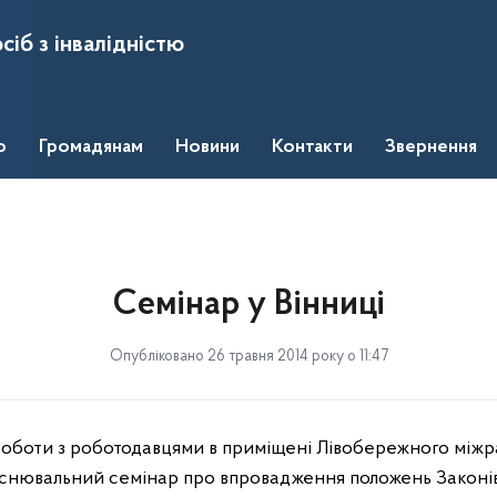
сіб з інвалідністю
о
Громадянам
Новини
Контакти
Звернення
Семінар у Вінниці
Опубліковано 26 травня 2014 року о 11:47
боти з роботодавцями в приміщені Лівобережного між
’яснювальний семінар про впровадження положень Законі