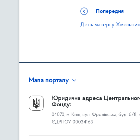
Попередня
День матері у Хмельни
Мапа порталу
Про Фонд
Юридична адреса Центральног
Фонду:
Керівництво
04070, м. Київ, вул. Фролівська, буд. 6/8,
Структура Фонду
ЄДРПОУ 00034163
Територіальні відділення
Вінницьке відділення