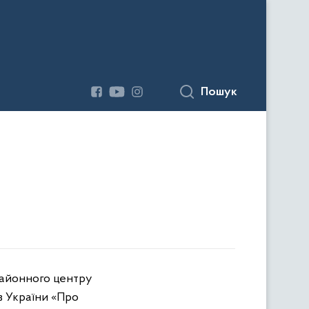
Пошук
районного центру
в України «Про