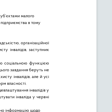
суб’єктами малого
 підприємства в тому
адськістю, організаційної
сту інвалідів, заступник
ою соціальною функцією
 цього завдання беруть не
исту інвалідів, але й усі
рм власності.
евлаштування інвалідів у
тувати інваліда у червні
ено інформацію щодо