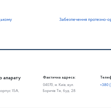
цькому
Забезпечення протезно-
о апарату
Громадянам
Фактична адреса:
Теле
Дія
Доступ до публічної інформації
Робо
04070, м. Київ, вул.
+380 (
 корпус 15А,
Боричів Тік, буд. 28
Звіти щодо роботи із запитами на отримання публічної
С
інформації
Р
Звернення громадян
с
Графік особистого прийому громадян