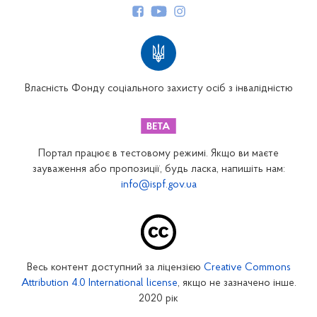
Структура Фонду
Територіальні відділення
Вінницьке відділення
Волинське відділення
Власність Фонду соціального захисту осіб з інвалідністю
Дніпропетровське відділення
Донецьке відділення
Житомирське відділення
Портал працює в тестовому режимі. Якщо ви маєте
Закарпатське відділення
зауваження або пропозиції, будь ласка, напишіть нам:
info@ispf.gov.ua
Запорізьке відділення
Івано-Франківське відділення
Київське міське відділення
Київське обласне відділення
Весь контент доступний за ліцензією
Creative Commons
Кіровоградське відділення
Attribution 4.0 International license
, якщо не зазначено інше.
Луганське відділення
2020 рік