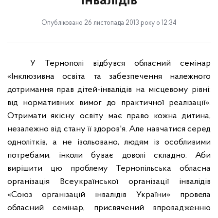
інвалідів
Опубліковано 26 листопада 2013 року о 12:34
У Тернополі відбувся обласний семінар
«Інклюзивна освіта та забезпечення належного
дотримання прав дітей-інвалідів на місцевому рівні:
від нормативних вимог до практичної реалізації».
Отримати якісну освіту має право кожна дитина,
незалежно від стану її здоров'я. Але навчатися серед
однолітків, а не ізольовано, людям
і
з особливими
потребами, інколи буває доволі складно. Аби
вирішити цю проблему
Тернопільська обласна
організація Всеукраїнської організації інвалідів
«Союз організацій інвалідів України» провела
обласний семінар, присвячений впровадженню