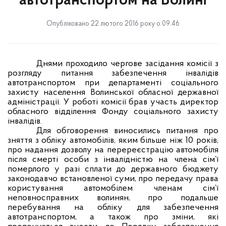
автотранспортом на Волині
Опубліковано 22 лютого 2016 року о 09:46
Днями проходило чергове засідання комісії з
розгляду питання забезпечення інвалідів
автотранспортом при департаменті соціального
захисту населення Волинської обласної державної
адміністрації. У роботі комісії брав участь директор
обласного відділення Фонду соціального захисту
інвалідів.
Для обговорення виносились питання про
зняття з обліку автомобілів, яким більше ніж 10 років,
про надання дозволу на перереєстрацію автомобіля
після смерті особи з інвалідністю на члена сім
’
ї
померлого у разі сплати до державного бюджету
законодавчо встановленої суми, про передачу права
користування автомобілем членам сім
’
ї
неповносправних волинян, про подальше
перебування на обліку для забезпечення
автотранспортом, а також про зміни, які