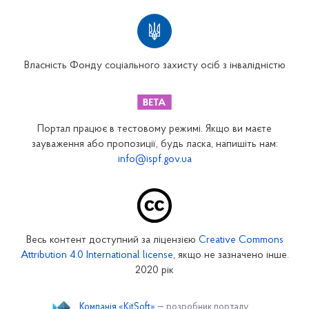
Територіальні відділення
Вінницьке відділення
Волинське відділення
Власність Фонду соціального захисту осіб з інвалідністю
Дніпропетровське відділення
Донецьке відділення
Житомирське відділення
Портал працює в тестовому режимі. Якщо ви маєте
Закарпатське відділення
зауваження або пропозиції, будь ласка, напишіть нам:
info@ispf.gov.ua
Запорізьке відділення
Івано-Франківське відділення
Київське міське відділення
Київське обласне відділення
Весь контент доступний за ліцензією
Creative Commons
Кіровоградське відділення
Attribution 4.0 International license
, якщо не зазначено інше.
Луганське відділення
2020 рік
Львівське відділення
Компанія «KitSoft»
— розробник порталу