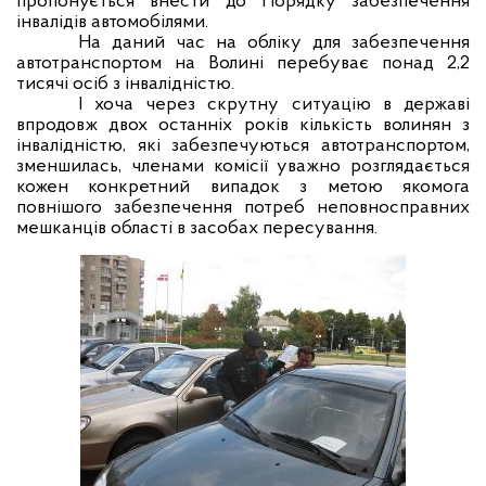
пропонується внести до Порядку забезпечення
інвалідів автомобілями.
На даний час на обліку для забезпечення
автотранспортом на Волині перебуває понад 2,2
тисячі осіб з інвалідністю.
І хоча через скрутну ситуацію в державі
впродовж двох останніх років кількість волинян з
інвалідністю, які забезпечуються автотранспортом,
зменшилась, членами комісії уважно розглядається
кожен конкретний випадок з метою якомога
повнішого забезпечення потреб неповносправних
мешканців області в засобах пересування.