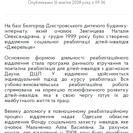
Опубліковано 16 жовтня 2008 року о 09:36
На базі Бєлгород-Дністровського дитячого будинку-
інтернату, який очолює Звягінцева Наталія
Олександрівна, у грудні 1999 року було створено
відділення соціальної реабілітації дітей-інвалідів
«Джерельце».
Основною формою діяльності реабілітаційного
відділення стала програма раннього втручання та
поетапна реабілітація для дітей-інвалідів з діагнозом
Дауна, ДЦП. У відділенні здійснюється
індивідуальний підхід до курсу реабілітації. Вся
учбово-виховательська реабілітаційна робота
спрямована на корекцію психофізичного розвитку
дітей-інвалідів, яка в свою чергу готує їх до
майбутнього життя та праці.
Велику допомогу в повноцінному реабілітаційному
процесі відділення надає Одеське обласне
відділення Фонду соціального захисту інвалідів, яке
очолює Мальченко Алла Василівна. За рахунок
коштів, для відділення у 2008 році було придбано