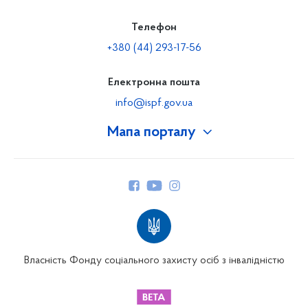
Телефон
+380 (44) 293-17-56
Електронна пошта
info@ispf.gov.ua
Мапа порталу
Про Фонд
Керівництво
Структура Фонду
Територіальні відділення
Вінницьке відділення
Волинське відділення
Власність Фонду соціального захисту осіб з інвалідністю
Дніпропетровське відділення
Донецьке відділення