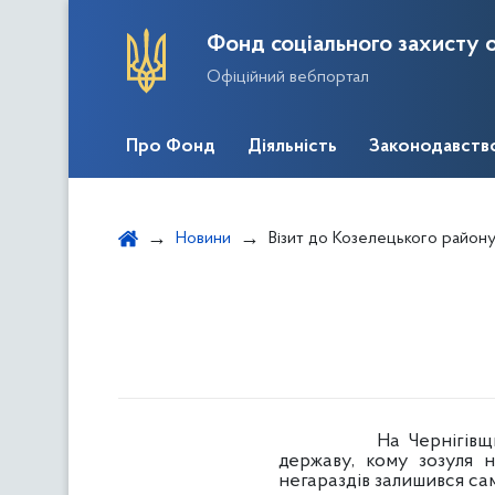
Фонд соціального захисту о
Офіційний вебпортал
Про Фонд
Діяльність
Законодавств
Новини
Візит до Козелецького район
На Чернігівщині не з
державу, кому зозуля н
негараздів залишився са