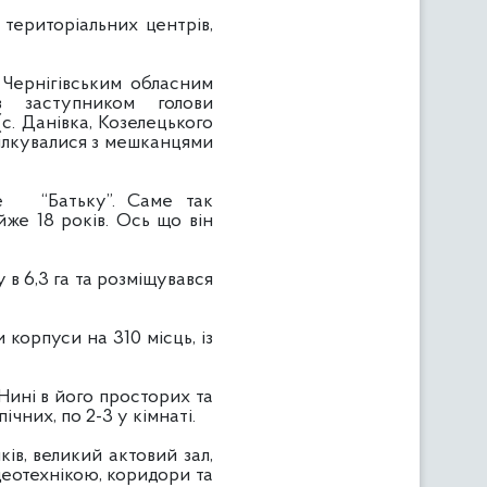
иторіальних центрів,
нігівським обласним
з заступником голови
(с. Данівка, Козелецького
пілкувалися з мешканцями
“Батьку”. Саме так
же 18 років. Ось що він
 6,3 га та розміщувався
рпуси на 310 місць, із
ні в його просторих та
ічних, по 2-3 у кімнаті.
, великий актовий зал,
деотехнікою, коридори та