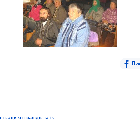
Под
ізаціям інвалідів та їх