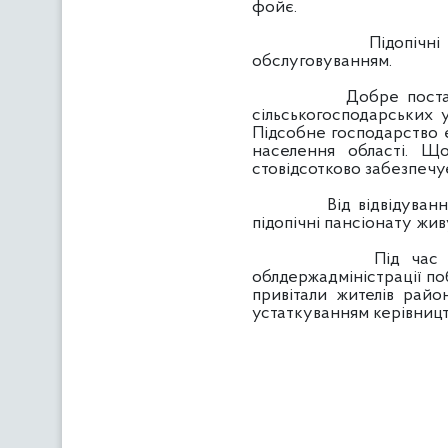
фойє.
Підопічні забезпеч
обслуговуванням.
Добре поставлена ро
сільськогосподарських у
Підсобне господарство є
населення області. Що
стовідсотково забезпечу
Від відвідування панс
підопічні пансіонату живу
Під час поїздки до
облдержадміністрації по
привітали жителів райо
устаткуванням керівництв