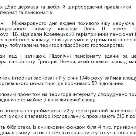
ержава та добрі й щиросердечні працівники тер
тернат та пансіонатів.
одного дня людей похилого віку керуюча Чер
оціального захисту інвалідів Лось І.І. разом і
оус Н.В. відвідали Козелецький геріатричний пансіонат 
я з роботою закладу, оглянули умови утримання та пос
ту, побували на території підсобного господарства.
ок. Підопічні пансіонату вдячні за це 
ра пансіонату Григорія Немця, який очолює заклад май
тернат заснований у січні 1945 року, займав площу в
ргієвського монастиря, де проживало 52 підопічних.
м проектом на території інтернату споруджено три ко
допічного майже 9 кв. м житлової площі.
нтернат перейменований у геріатричний пансіонат. Ни
ості з яких є телевізор і холодильник, проживають 310 підоп
іотека із книжковим фондом біля 4 тис. примірників
о-домашньому затишні кімнати відпочинку із сучасною ві