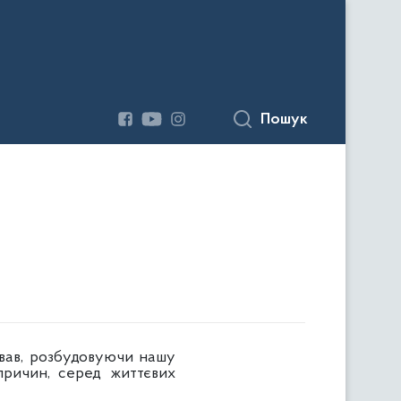
Пошук
ав, розбудовуючи нашу
 причин, серед життєвих