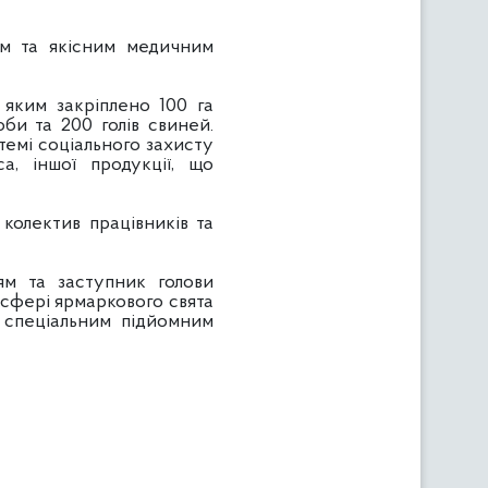
та якісним медичним
им закріплено 100 га
оби та 200 голів свиней.
темі соціального захисту
, іншої продукції, що
олектив працівників та
та заступник голови
осфері ярмаркового свята
о спеціальним підйомним