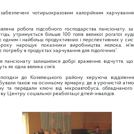
ені чотирьохразовим калорійним харчуванням 
бота підсобного господарства пансіонату, за як
гідь, утримується більше 100 голів великої рогатої худ
 одним і найбільш продуктивних і перспективних у сис
року нарощує показники виробництва молока, м'яса
є потребу в продуктах харчування для підопічних”.
іонату залишилися добрі враження, відчуття, що к
ть як одна велика сім’я.
 Козелецького району керуюча відділенням 
бували також на осінньому ярмарку, де в урочистій атм
ну та передали ключі від мікроавтобуса, обладнаног
у Центру соціальної реабілітації дітей-інвалідів.