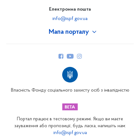
Електронна пошта
info@ispf.gov.ua
Мапа порталу
Про Фонд
Керівництво
Структура Фонду
Територіальні відділення
Вінницьке відділення
Волинське відділення
Власність Фонду соціального захисту осіб з інвалідністю
Дніпропетровське відділення
Донецьке відділення
Житомирське відділення
Портал працює в тестовому режимі. Якщо ви маєте
Закарпатське відділення
зауваження або пропозиції, будь ласка, напишіть нам:
info@ispf.gov.ua
Запорізьке відділення