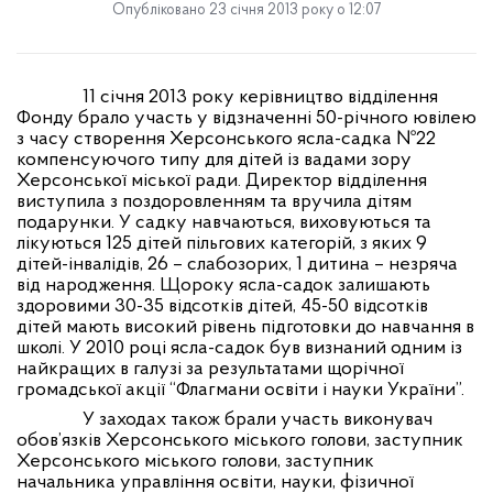
Опубліковано 23 січня 2013 року о 12:07
11 січня 2013 року керівництво
відділення
Фонду брало участь у відзначенні 50-річного ювілею
з часу створення Херсонського ясла-садка №22
компенсуючого типу для дітей із вадами зору
Херсонської міської ради. Директор відділення
виступила з поздоровленням та вручила дітям
подарунки. У садку навчаються, виховуються та
лікуються 125 дітей пільгових категорій, з яких 9
дітей-інвалідів, 26 – слабозорих, 1 дитина – незряча
від народження. Щороку ясла-садок залишають
здоровими 30-35 відсотків дітей, 45-50 відсотків
дітей мають високий рівень підготовки до навчання в
школі. У 2010 році ясла-садок був визнаний одним із
найкращих в галузі за результатами щорічної
громадської акції “Флагмани освіти і науки України”.
У заходах також брали участь виконувач
обов’язків Херсонського міського голови, заступник
Херсонського міського голови, заступник
начальника управління освіти, науки, фізичної