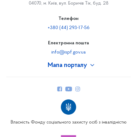
04070, м. Київ, вул. Боричів Тік, буд. 28
Телефон
+380 (44) 293-17-56
Електронна пошта
info@ispf.gov.ua
Мапа порталу
Про Фонд
Керівництво
Структура Фонду
Територіальні відділення
Вінницьке відділення
Волинське відділення
Власність Фонду соціального захисту осіб з інвалідністю
Дніпропетровське відділення