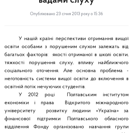
вадами слуху
Опубліковано 23 січня 2013 року о 15:36
У нашій країні перспективи отримання вищої
освіти особами з порушеним слухом залежать від
багатьох факторів:
якості отриманої в школі освіти,
тяжкості порушення слуху, впливу найближчого
соціального оточення. Але основна проблема -
неготовність системи вищої освіти до включення в
освітній потік нечуючих студентів.
У 2012 році
Полтавським інститутом
економіки і права
Відкритого міжнародного
університету
розвитку людини «Україна» за
фінансової підтримки Полтавського обласного
відділення Фонду організовано навчання групи