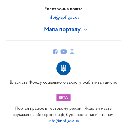
Електронна пошта
info@ispf.gov.ua
Мапа порталу
Про Фонд
Керівництво
Структура Фонду
Територіальні відділення
Вінницьке відділення
Волинське відділення
Власність Фонду соціального захисту осіб з інвалідністю
Дніпропетровське відділення
Донецьке відділення
Житомирське відділення
Портал працює в тестовому режимі. Якщо ви маєте
Закарпатське відділення
зауваження або пропозиції, будь ласка, напишіть нам:
info@ispf.gov.ua
Запорізьке відділення