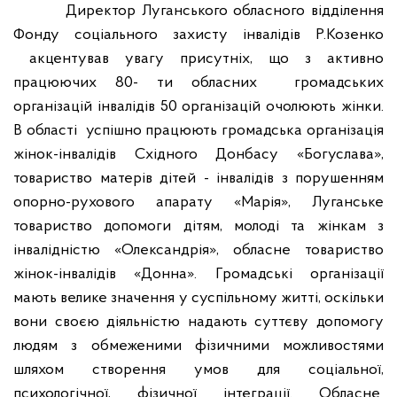
Директор Луганського обласного відділення
Фонду соціального захисту інвалідів Р.Козенко
акцентував увагу присутніх, що з активно
працюючих 80- ти обласних
громадських
організацій інвалідів 50 організацій очолюють жінки.
В області
успішно працюють громадська організація
жінок-інвалідів Східного Донбасу «Богуслава»,
товариство матерів дітей - інвалідів з порушенням
опорно-рухового апарату «Марія», Луганське
товариство допомоги дітям, молоді та жінкам з
інвалідністю «Олександрія», обласне товариство
жінок-інвалідів «Донна». Громадські організації
мають велике значення у суспільному житті, оскільки
вони своєю діяльністю надають суттєву допомогу
людям з обмеженими фізичними можливостями
шляхом створення умов для соціальної,
психологічної, фізичної інтеграції. Обласне