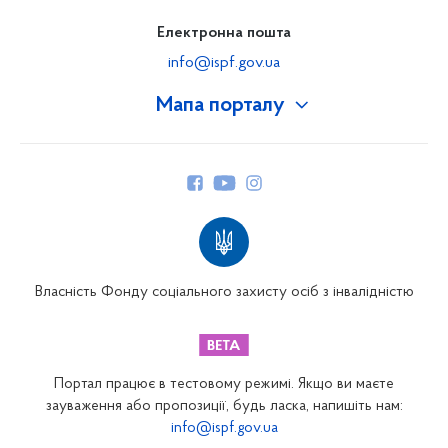
Електронна пошта
info@ispf.gov.ua
Мапа порталу
Про Фонд
Керівництво
Структура Фонду
Територіальні відділення
Вінницьке відділення
Волинське відділення
Власність Фонду соціального захисту осіб з інвалідністю
Дніпропетровське відділення
Донецьке відділення
Житомирське відділення
Портал працює в тестовому режимі. Якщо ви маєте
Закарпатське відділення
зауваження або пропозиції, будь ласка, напишіть нам:
info@ispf.gov.ua
Запорізьке відділення