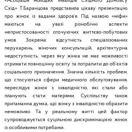
«Асоціація молодих інвалідів Східного Донбасу
Схід» Т.Баранцова представила цікаву презентацію
про жінок із вадами здоров’я. Під назвою «міфи»
маються на увазі різнобічні аспекти
непристосованості оточуючих життєво-побутових
умов. Зокрема: відсутність спеціалізованих
перукарень, жіночих консультацій, архітектурна
недоступність, через яку жінка не має можливості
отримати повноцінну освіту та потрапити до об’єктів
соціального призначення. Значна кількість проблем,
що стосуються сфери медичного обслуговування,
переслідує жінок з інвалідністю, які стали або
планують стати матерями. Суспільству також
притаманна думка, що жінку з інвалідністю образити
неможливо. Та у реальному житті цей фактор
супроводжується суцільною дискримінацією жінок
із особливими потребами.