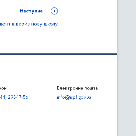
Наступна
дент відкрив нову школу
фон
льність
Електронна пошта
тодавцям
44) 293-17-56
info@ispf.gov.ua
плата адміністративно-господарських санкцій
еквізити для сплати адміністративно-господарських
анкцій та/або пені
прияння зайнятості та створенню робочих місць для
сіб з інвалідністю