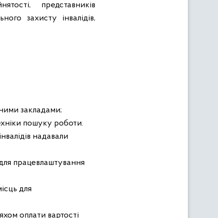
ятості, представників
ного захисту інвалідів,
ними закладами;
техніки пошуку роботи.
нвалідів надавали
 для працевлаштування
ісць для
яхом оплати вартості