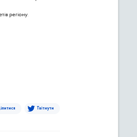
тів регіону.
ілитися
Твітнути