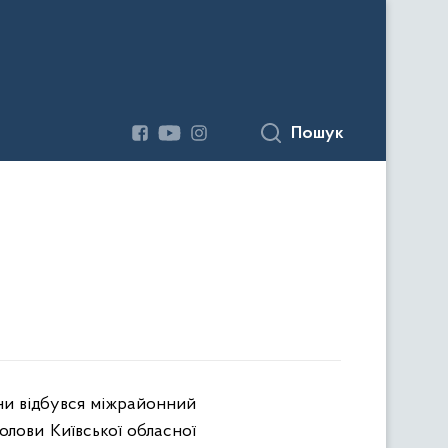
Пошук
їни відбувся міжрайонний
олови Київської обласної