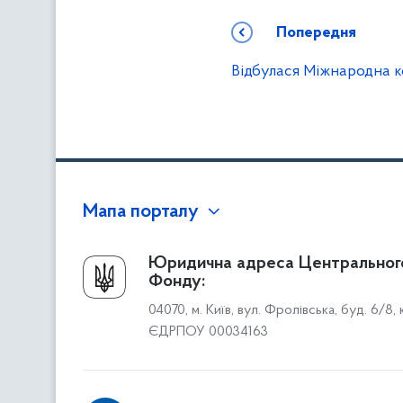
Попередня
Відбулася Міжнародна 
Мапа порталу
Про Фонд
Юридична адреса Центральног
Фонду:
Керівництво
04070, м. Київ, вул. Фролівська, буд. 6/8,
Структура Фонду
ЄДРПОУ 00034163
Територіальні відділення
Вінницьке відділення
Волинське відділення