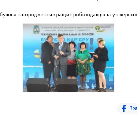
дбулося нагородження кращих роботодавців та університе
Под