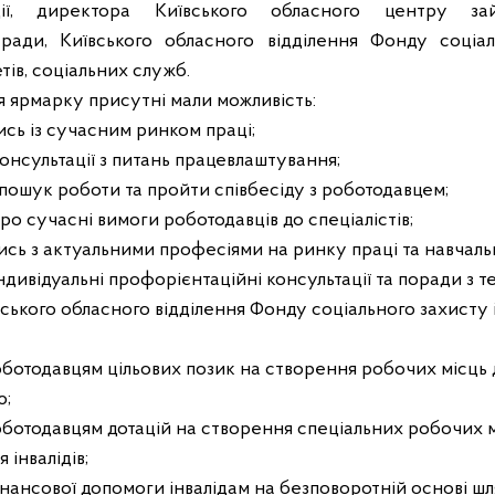
ції, директора Київського обласного центру зайн
ї ради, Київського обласного відділення Фонду соціаль
тів, соціальних служб.
я ярмарку присутні мали можливість:
сь із сучасним ринком праці;
онсультації з питань працевлаштування;
пошук роботи та пройти співбесіду з роботодавцем;
ро сучасні вимоги роботодавців до спеціалістів;
сь з актуальними професіями на ринку праці та навчаль
ндивідуальні профорієнтаційні консультації та поради з 
ського обласного відділення Фонду соціального захисту і
ботодавцям цільових позик на створення робочих місць
ю;
ботодавцям дотацій на створення спеціальних робочих м
інвалідів;
нансової допомоги інвалідам на безповоротній основі шл