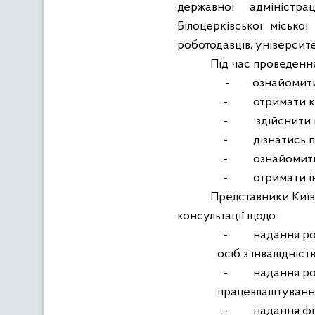
державної адміністра
Білоцерківської місько
роботодавців, університе
Під час проведенн
-
ознайомити
-
отримати к
-
здійснити 
-
дізнатись п
-
ознайомити
-
отримати і
Представники Київ
консультації щодо:
-
надання ро
осіб з інвалідніст
-
надання ро
працевлаштування 
-
надання фі