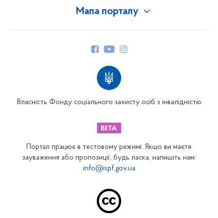
Мапа порталу
Про Фонд
Керівництво
Структура Фонду
Територіальні відділення
Вінницьке відділення
Волинське відділення
Власність Фонду соціального захисту осіб з інвалідністю
Дніпропетровське відділення
Донецьке відділення
Житомирське відділення
Портал працює в тестовому режимі. Якщо ви маєте
Закарпатське відділення
зауваження або пропозиції, будь ласка, напишіть нам:
info@ispf.gov.ua
Запорізьке відділення
Івано-Франківське відділення
Київське міське відділення
Київське обласне відділення