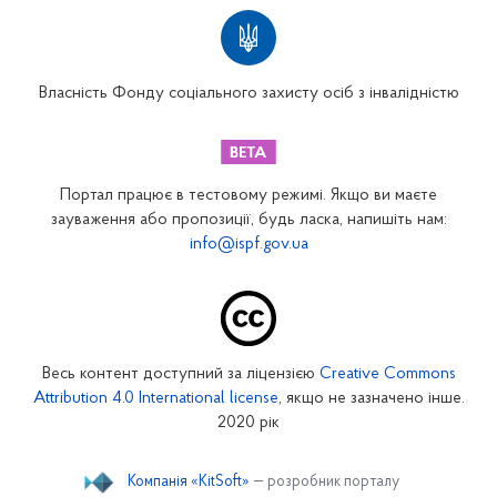
Територіальні відділення
Вінницьке відділення
Волинське відділення
Власність Фонду соціального захисту осіб з інвалідністю
Дніпропетровське відділення
Донецьке відділення
Житомирське відділення
Портал працює в тестовому режимі. Якщо ви маєте
Закарпатське відділення
зауваження або пропозиції, будь ласка, напишіть нам:
info@ispf.gov.ua
Запорізьке відділення
Івано-Франківське відділення
Київське міське відділення
Київське обласне відділення
Весь контент доступний за ліцензією
Creative Commons
Кіровоградське відділення
Attribution 4.0 International license
, якщо не зазначено інше.
Луганське відділення
2020 рік
Львівське відділення
Компанія «KitSoft»
— розробник порталу
Миколаївське відділення